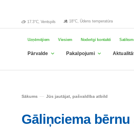
18°C, Ūdens temperatūra
17.3°C, Ventspils
Uzņēmējiem
Viesiem
Noderīgi kontakti
Satiksm
Pārvalde
Pakalpojumi
Aktualitā
Sākums
Jūs jautājat, pašvaldība atbild
Gāliņciema bērnu 