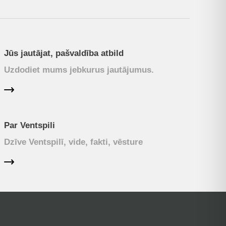
Jūs jautājat, pašvaldība atbild
Uzdodiet mums jebkurus jautājumus.
Par Ventspili
Dzīve Ventspilī, vide, fakti, vēsture