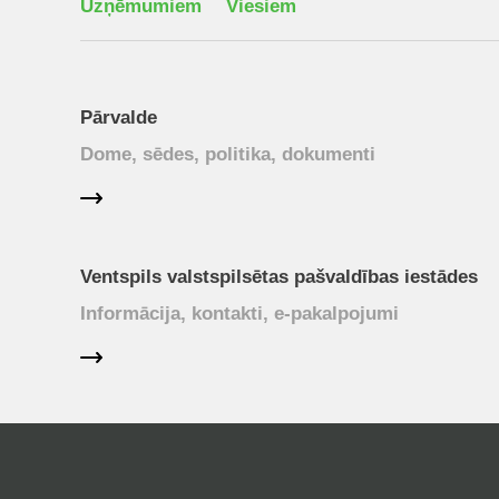
Uzņēmumiem
Viesiem
Pārvalde
Dome, sēdes, politika, dokumenti
Ventspils valstspilsētas pašvaldības iestādes
Informācija, kontakti, e-pakalpojumi