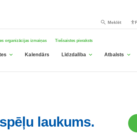
Meklēt
P
es organizācijas izmaiņas
Tiešsaistes pieraksts
tes
Kalendārs
Līdzdalība
Atbalsts
spēļu laukums.