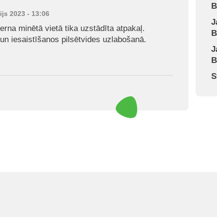
B
lijs 2023 - 13:06
J
rna minētā vietā tika uzstādīta atpakaļ.
B
 un iesaistīšanos pilsētvides uzlabošanā.
J
B
S