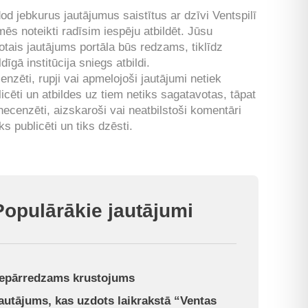
od jebkurus jautājumus saistītus ar dzīvi Ventspilī
mēs noteikti radīsim iespēju atbildēt. Jūsu
otais jautājums portāla būs redzams, tiklīdz
ldīgā institūcija sniegs atbildi.
enzēti, rupji vai apmelojoši jautājumi netiek
licēti un atbildes uz tiem netiks sagatavotas, tāpat
 necenzēti, aizskaroši vai neatbilstoši komentāri
ks publicēti un tiks dzēsti.
Populārākie jautājumi
epārredzams krustojums
autājums, kas uzdots laikrakstā “Ventas