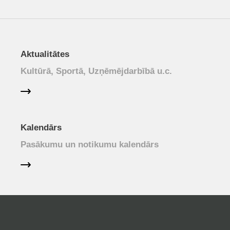
Aktualitātes
Kultūrā, Sportā, Uzņēmējdarbībā u.c.
Kalendārs
Pasākumu un notikumu kalendārs