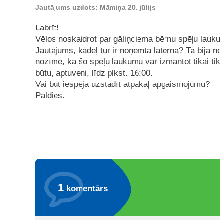
Jautājums uzdots: Māmiņa 20. jūlijs
Labrīt!
Vēlos noskaidrot par gāliņciema bērnu spēļu lauku
Jautājums, kādēļ tur ir noņemta laterna? Tā bija n
nozīmē, ka šo spēļu laukumu var izmantot tikai ti
būtu, aptuveni, līdz plkst. 16:00.
Vai būt iespēja uzstādīt atpakaļ apgaismojumu?
Paldies.
1
komentārs