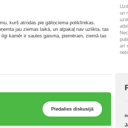
Uzd
un 
uzd
mu, kurš atrodas pie gāliņciema poliklīnikas.
atbi
oņemta jau ziemas laikā, un atpakaļ nav uzlikta, tas
Nec
k ilgi kamēr ir saules gaisma, piemēram, ziemā tas
pub
arī
neti
Piedalies diskusijā
n
J