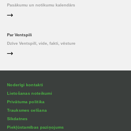
Pasākumu un notikumu kalendārs
Par Ventspili
Dzīve Ventspilī, vide, fakti, vēsture
Noderīgi kontakti
Lietošanas noteikumi
Privātuma politika
Trauksmes celšana
Sīkdatnes
Piekļūstamības paziņojums