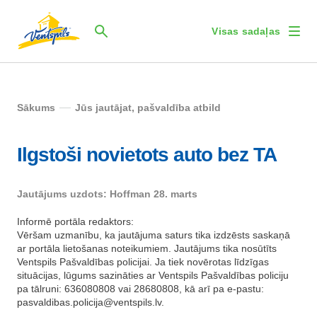
Visas sadaļas
Sākums
Jūs jautājat, pašvaldība atbild
Ilgstoši novietots auto bez TA
Jautājums uzdots: Hoffman 28. marts
Informē portāla redaktors:
Vēršam uzmanību, ka jautājuma saturs tika izdzēsts saskaņā
ar portāla lietošanas noteikumiem. Jautājums tika nosūtīts
Ventspils Pašvaldības policijai. Ja tiek novērotas līdzīgas
situācijas, lūgums sazināties ar Ventspils Pašvaldības policiju
pa tālruni: 636080808 vai 28680808, kā arī pa e-pastu:
pasvaldibas.policija@ventspils.lv
.