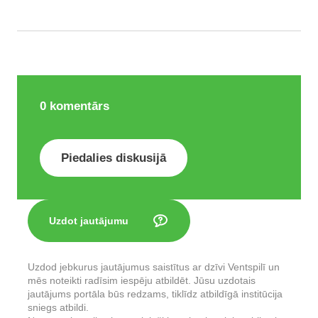
0
komentārs
Piedalies diskusijā
Uzdot jautājumu
Uzdod jebkurus jautājumus saistītus ar dzīvi Ventspilī un
mēs noteikti radīsim iespēju atbildēt. Jūsu uzdotais
jautājums portāla būs redzams, tiklīdz atbildīgā institūcija
sniegs atbildi.