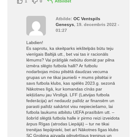
1
0
Atbildēt
Atbilde:
OC Ventspils
Genesys
, 19. decembris 2022 -
01:27
Labdien!
Es saprotu, ka skeitparks iekštelpās būtu teju
vienīgais Baltijā utt., bet vai tas ir racionāls
lēmums? Vai prātīgāk nebūtu domāt par pilna
izmēra slēgto futbola halli? Ar futbolu
nodarbojas mūsu pilsētā daudzas vecuma
grupas un ne tikai jaunieši + mums pilsētai ir
savs futbola klubs, kas spēlēs 2023.g. sezonā
Nākotnes līgā, kur komandas cīnās par
iekļūšanu jau Virslīgā. LFF (Latvijas futbola
federācija) arī nedaudz palīdz ar finansēm un
parasti palīdz sakārtot visu nepieciešamo, lai
futbola laukums atbilstu UEFA prasībām utt. –
šobrīd slēgtā futbola halle ir pirmo reizi izveidota
ārpus Rīgas (atrodas Liepājā) – tur ne tikai
trenējas liepājnieki, bet arī Nākotnes līgas klubs
SC Grobiņa aizvada pilnvērtīgus treniņus un