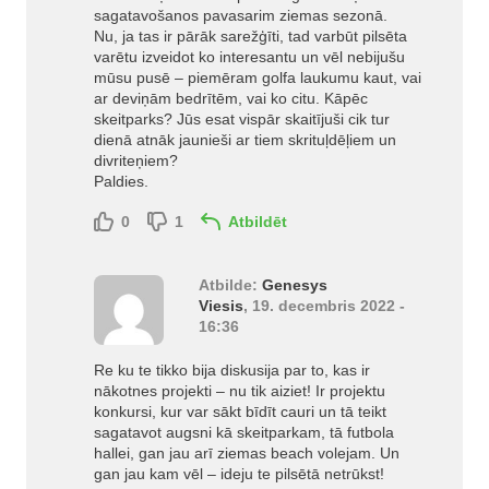
sagatavošanos pavasarim ziemas sezonā.
Nu, ja tas ir pārāk sarežģīti, tad varbūt pilsēta
varētu izveidot ko interesantu un vēl nebijušu
mūsu pusē – piemēram golfa laukumu kaut, vai
ar deviņām bedrītēm, vai ko citu. Kāpēc
skeitparks? Jūs esat vispār skaitījuši cik tur
dienā atnāk jaunieši ar tiem skrituļdēļiem un
divriteņiem?
Paldies.
0
1
Atbildēt
Atbilde:
Genesys
Viesis
, 19. decembris 2022 -
16:36
Re ku te tikko bija diskusija par to, kas ir
nākotnes projekti – nu tik aiziet! Ir projektu
konkursi, kur var sākt bīdīt cauri un tā teikt
sagatavot augsni kā skeitparkam, tā futbola
hallei, gan jau arī ziemas beach volejam. Un
gan jau kam vēl – ideju te pilsētā netrūkst!