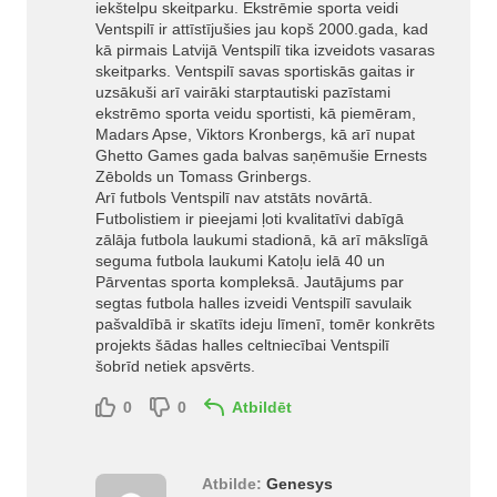
iekštelpu skeitparku. Ekstrēmie sporta veidi
Ventspilī ir attīstījušies jau kopš 2000.gada, kad
kā pirmais Latvijā Ventspilī tika izveidots vasaras
skeitparks. Ventspilī savas sportiskās gaitas ir
uzsākuši arī vairāki starptautiski pazīstami
ekstrēmo sporta veidu sportisti, kā piemēram,
Madars Apse, Viktors Kronbergs, kā arī nupat
Ghetto Games gada balvas saņēmušie Ernests
Zēbolds un Tomass Grinbergs.
Arī futbols Ventspilī nav atstāts novārtā.
Futbolistiem ir pieejami ļoti kvalitatīvi dabīgā
zālāja futbola laukumi stadionā, kā arī mākslīgā
seguma futbola laukumi Katoļu ielā 40 un
Pārventas sporta kompleksā. Jautājums par
segtas futbola halles izveidi Ventspilī savulaik
pašvaldībā ir skatīts ideju līmenī, tomēr konkrēts
projekts šādas halles celtniecībai Ventspilī
šobrīd netiek apsvērts.
0
0
Atbildēt
Atbilde:
Genesys