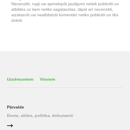
Necenzēti, rupji vai apmelojoši jautājumi netiek publicēti un
atbildes uz tiem netiks sagatavotas, tāpat arī necenzēti,
aizskaroši vai neatbilstoši komentāri netiks publicēti un tiks
dzēsti.
Uzņēmumiem
Viesiem
Pārvalde
Dome, sēdes, politika, dokumenti