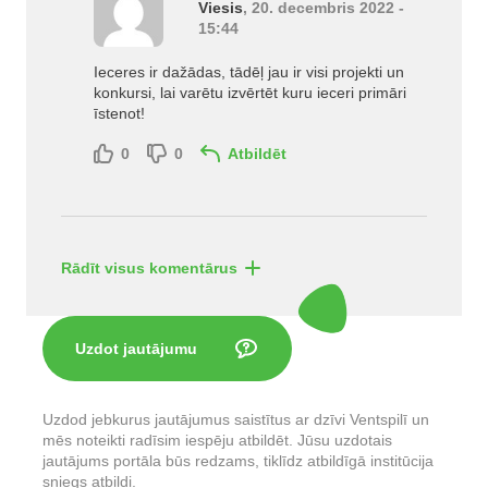
Viesis
, 20. decembris 2022 -
15:44
Ieceres ir dažādas, tādēļ jau ir visi projekti un
konkursi, lai varētu izvērtēt kuru ieceri primāri
īstenot!
0
0
Atbildēt
Rādīt visus komentārus
Uzdot jautājumu
Uzdod jebkurus jautājumus saistītus ar dzīvi Ventspilī un
mēs noteikti radīsim iespēju atbildēt. Jūsu uzdotais
jautājums portāla būs redzams, tiklīdz atbildīgā institūcija
sniegs atbildi.