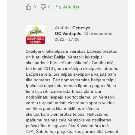
0
0
Atbildēt
Atbilde:
Genesys
OC Ventspils
, 19. decembris
2022 - 17:28
Skeitparki iekštelpās ir vairākās Latvijas pilsētās
un ir arī citviet Baltijā. Ventspilī iekštelpu
skeitparks ir bijis ierīkots sākotnēji Ganību ielā,
bet kopš 2010.gada iekštelpu skeitparks atradās
Lāčplēša ielā. Šīs telpas skeitparka vajadzībām
tika nomātas. Pēc nomas termiņa beigām telpu
īpašnieki nepiekrita nomas līgumu pagarināt, jo
tiem bija citi uzņēmējdarbības plāni. Lai
nodrošinātu iespēju sportot ziemā, un Ventspilī
varētu turpināt attīstīt ekstrēmos sporta veidus,
vairākus gadus tika meklētas iekštelpu
skeitparkam piemērotas telpas. Nekustamo
īpašumu maiņas ceļā Ventspils valstspilsētas
pašvaldība ir ieguvusi ēku K.Valdemāra ielā
12A. Šobrīd top projekts, kas paredz ēkā izvietot