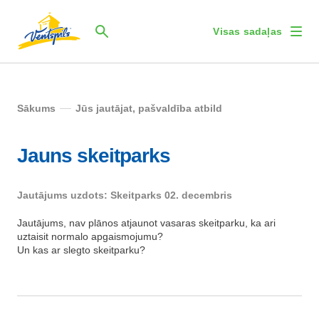
Visas sadaļas
Sākums
Jūs jautājat, pašvaldība atbild
Jauns skeitparks
Jautājums uzdots: Skeitparks 02. decembris
Jautājums, nav plānos atjaunot vasaras skeitparku, ka ari
uztaisit normalo apgaismojumu?
Un kas ar slegto skeitparku?