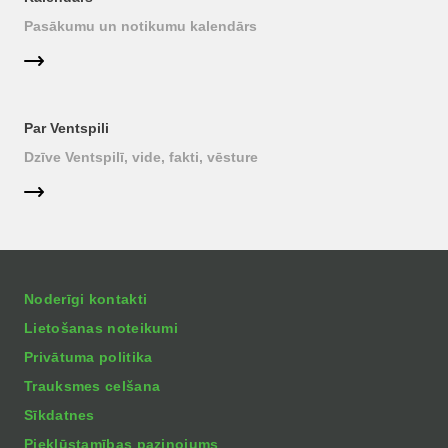
Pasākumu un notikumu kalendārs
Par Ventspili
Dzīve Ventspilī, vide, fakti, vēsture
Noderīgi kontakti
Lietošanas noteikumi
Privātuma politika
Trauksmes celšana
Sīkdatnes
Piekļūstamības paziņojums