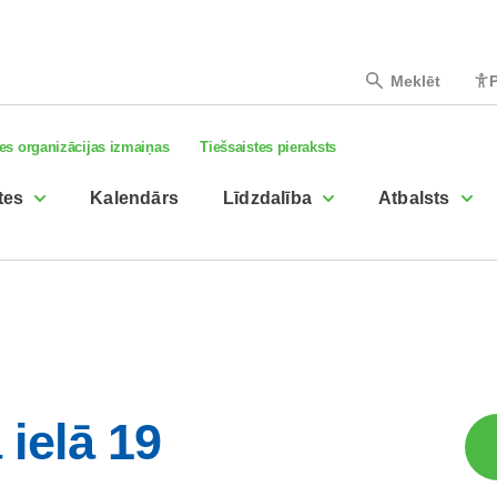
Meklēt
P
es organizācijas izmaiņas
Tiešsaistes pieraksts
tes
Kalendārs
Līdzdalība
Atbalsts
 ielā 19