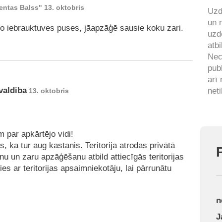
entas Balss" 13. oktobris
Uzd
un 
itro iebrauktuves puses, jāapzāģē sausie koku zari.
uzd
atbi
Nec
pub
arī
valdība
neti
13. oktobris
 par apkārtējo vidi!
, ka tur aug kastanis. Teritorija atrodas privātā
nu un zaru apzāģēšanu atbild attiecīgās teritorijas
s ar teritorijas apsaimniekotāju, lai pārrunātu
n
J