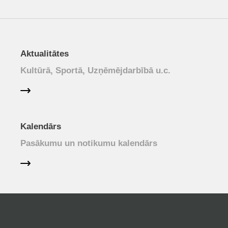
Aktualitātes
Kultūrā, Sportā, Uzņēmējdarbībā u.c.
Kalendārs
Pasākumu un notikumu kalendārs