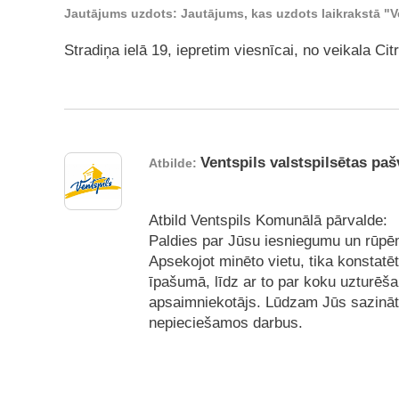
Jautājums uzdots: Jautājums, kas uzdots laikrakstā "V
Stradiņa ielā 19, iepretim viesnīcai, no veikala C
Ventspils valstspilsētas paš
Atbilde:
Atbild Ventspils Komunālā pārvalde:
Paldies par Jūsu iesniegumu un rūpēm
Apsekojot minēto vietu, tika konstatēts
īpašumā, līdz ar to par koku uzturēša
apsaimniekotājs. Lūdzam Jūs sazinātie
nepieciešamos darbus.