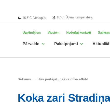
18°C, Ūdens temperatūra
16.8°C, Ventspils
Uzņēmējiem
Viesiem
Noderīgi kontakti
Satiksm
Pārvalde
Pakalpojumi
Aktualitā
Sākums
Jūs jautājat, pašvaldība atbild
Koka zari Stradiņa