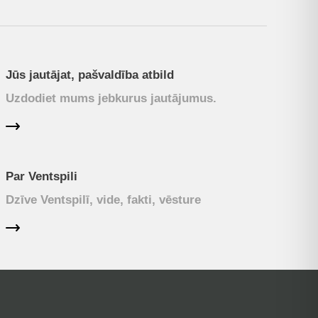
Jūs jautājat, pašvaldība atbild
Uzdodiet mums jebkurus jautājumus.
Par Ventspili
Dzīve Ventspilī, vide, fakti, vēsture