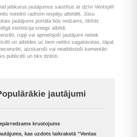
od jebkurus jautājumus saistītus ar dzīvi Ventspilī
mēs noteikti radīsim iespēju atbildēt. Jūsu
otais jautājums portāla būs redzams, tiklīdz
ldīgā institūcija sniegs atbildi.
enzēti, rupji vai apmelojoši jautājumi netiek
licēti un atbildes uz tiem netiks sagatavotas, tāpat
 necenzēti, aizskaroši vai neatbilstoši komentāri
ks publicēti un tiks dzēsti.
Populārākie jautājumi
epārredzams krustojums
autājums, kas uzdots laikrakstā “Ventas