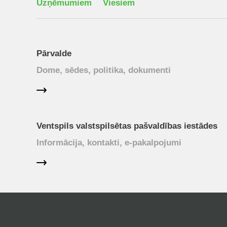
Uzņēmumiem
Viesiem
Pārvalde
Dome, sēdes, politika, dokumenti
Ventspils valstspilsētas pašvaldības iestādes
Informācija, kontakti, e-pakalpojumi