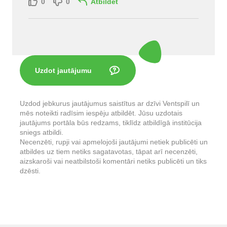
0
0
Atbildēt
Uzdot jautājumu
Uzdod jebkurus jautājumus saistītus ar dzīvi Ventspilī un
mēs noteikti radīsim iespēju atbildēt. Jūsu uzdotais
jautājums portāla būs redzams, tiklīdz atbildīgā institūcija
sniegs atbildi.
Necenzēti, rupji vai apmelojoši jautājumi netiek publicēti un
atbildes uz tiem netiks sagatavotas, tāpat arī necenzēti,
aizskaroši vai neatbilstoši komentāri netiks publicēti un tiks
dzēsti.