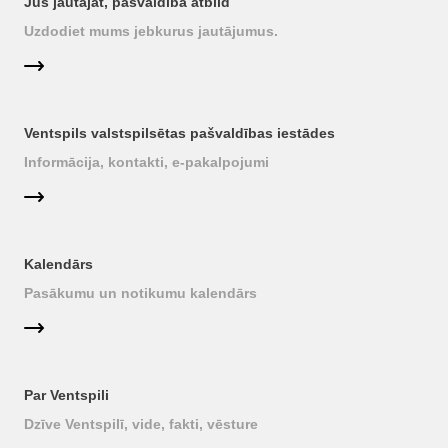
Jūs jautājat, pašvaldība atbild
Uzdodiet mums jebkurus jautājumus.
Ventspils valstspilsētas pašvaldības iestādes
Informācija, kontakti, e-pakalpojumi
Kalendārs
Pasākumu un notikumu kalendārs
Par Ventspili
Dzīve Ventspilī, vide, fakti, vēsture