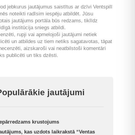
od jebkurus jautājumus saistītus ar dzīvi Ventspilī
mēs noteikti radīsim iespēju atbildēt. Jūsu
otais jautājums portāla būs redzams, tiklīdz
ldīgā institūcija sniegs atbildi.
enzēti, rupji vai apmelojoši jautājumi netiek
licēti un atbildes uz tiem netiks sagatavotas, tāpat
 necenzēti, aizskaroši vai neatbilstoši komentāri
ks publicēti un tiks dzēsti.
Populārākie jautājumi
epārredzams krustojums
autājums, kas uzdots laikrakstā “Ventas