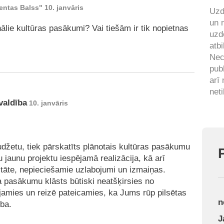
ntas Balss" 10. janvāris
Uzd
un 
onālie kultūras pasākumi? Vai tiešām ir tik nopietnas
uzd
atbi
Nec
pub
arī
neti
valdība
10. janvāris
džetu, tiek pārskatīts plānotais kultūras pasākumu
 jaunu projektu iespējamā realizācija, kā arī
itāte, nepieciešamie uzlabojumi un izmaiņas.
a pasākumu klāsts būtiski neatšķirsies no
jamies un reizē pateicamies, ka Jums rūp pilsētas
n
ība.
J