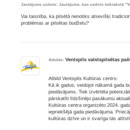
Jautājums uzdots: Jautājums, kas uzdots laikrakstā "Ve
Vai taisnība, ka pilsētā nenotiks atsevišķi tradici
problēmas ar pilsētas budžetu?
Ventspils valstspilsētas paš
Atbilde:
Atbild Ventspils Kultūras centrs:
Kā ik gadus, veidojot nākamā gada bu
piedāvājums. Tiek izvērtēta potenciālu
pārskatīti līdzšinējo pasākumu aktual
Kultūras centra organizēto 2024. gad
iepriekšējā gada piedāvājuma. Priecā
kultūras dzīve un ir svarīga tās attīst