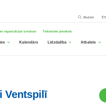
Meklēt
P
es organizācijas izmaiņas
Tiešsaistes pieraksts
tes
Kalendārs
Līdzdalība
Atbalsts
 Ventspilī