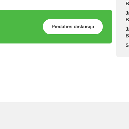
B
J
B
Piedalies diskusijā
J
B
S