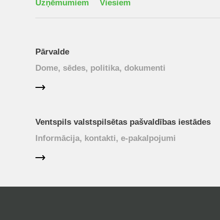
Uzņēmumiem
Viesiem
Pārvalde
Dome, sēdes, politika, dokumenti
Ventspils valstspilsētas pašvaldības iestādes
Informācija, kontakti, e-pakalpojumi