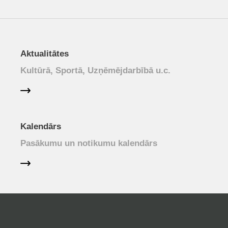
Aktualitātes
Kultūrā, Sportā, Uzņēmējdarbībā u.c.
Kalendārs
Pasākumu un notikumu kalendārs