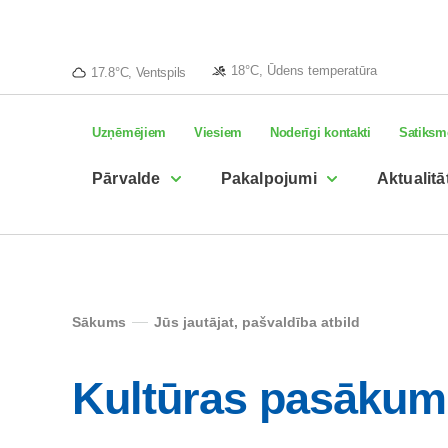
18°C, Ūdens temperatūra
17.8°C, Ventspils
Uzņēmējiem
Viesiem
Noderīgi kontakti
Satiksm
Pārvalde
Pakalpojumi
Aktualitā
Sākums
Jūs jautājat, pašvaldība atbild
Kultūras pasākumi