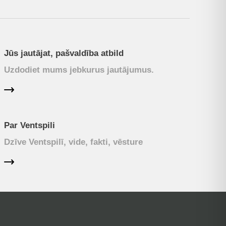
Jūs jautājat, pašvaldība atbild
Uzdodiet mums jebkurus jautājumus.
Par Ventspili
Dzīve Ventspilī, vide, fakti, vēsture