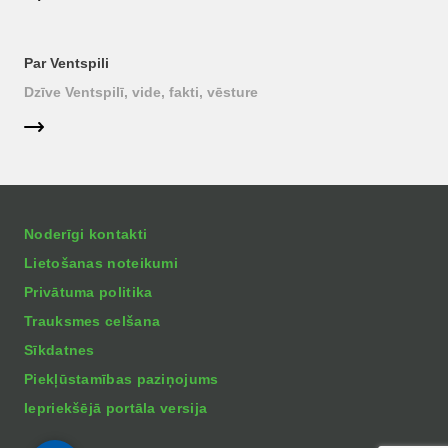
Par Ventspili
Dzīve Ventspilī, vide, fakti, vēsture
Noderīgi kontakti
Lietošanas noteikumi
Privātuma politika
Trauksmes celšana
Sīkdatnes
Piekļūstamības paziņojums
Iepriekšējā portāla versija