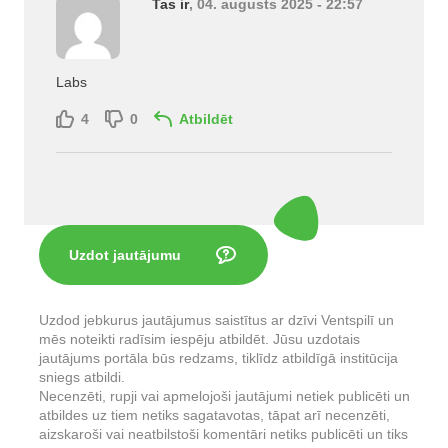
Tas ir
, 04. augusts 2025 - 22:57
Labs
4
0
Atbildēt
Uzdot jautājumu
Uzdod jebkurus jautājumus saistītus ar dzīvi Ventspilī un
mēs noteikti radīsim iespēju atbildēt. Jūsu uzdotais
jautājums portāla būs redzams, tiklīdz atbildīgā institūcija
sniegs atbildi.
Necenzēti, rupji vai apmelojoši jautājumi netiek publicēti un
atbildes uz tiem netiks sagatavotas, tāpat arī necenzēti,
aizskaroši vai neatbilstoši komentāri netiks publicēti un tiks