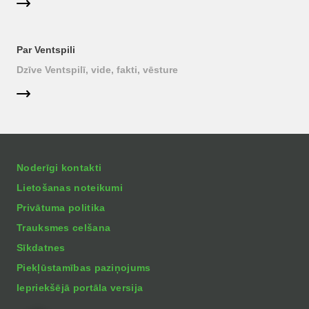
Par Ventspili
Dzīve Ventspilī, vide, fakti, vēsture
Noderīgi kontakti
Lietošanas noteikumi
Privātuma politika
Trauksmes celšana
Sīkdatnes
Piekļūstamības paziņojums
Iepriekšējā portāla versija