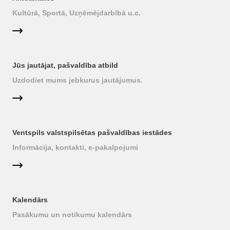
Kultūrā, Sportā, Uzņēmējdarbībā u.c.
Jūs jautājat, pašvaldība atbild
Uzdodiet mums jebkurus jautājumus.
Ventspils valstspilsētas pašvaldības iestādes
Informācija, kontakti, e-pakalpojumi
Kalendārs
Pasākumu un notikumu kalendārs