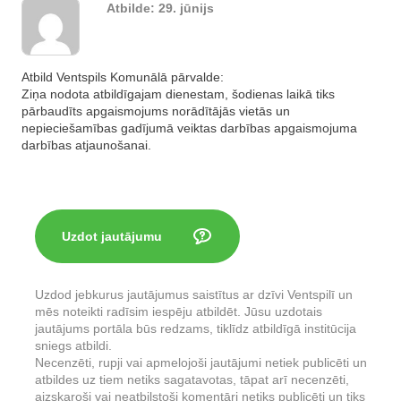
Atbilde:
29. jūnijs
Atbild Ventspils Komunālā pārvalde:
Ziņa nodota atbildīgajam dienestam, šodienas laikā tiks
pārbaudīts apgaismojums norādītājās vietās un
nepieciešamības gadījumā veiktas darbības apgaismojuma
darbības atjaunošanai.
Uzdot jautājumu
Uzdod jebkurus jautājumus saistītus ar dzīvi Ventspilī un
mēs noteikti radīsim iespēju atbildēt. Jūsu uzdotais
jautājums portāla būs redzams, tiklīdz atbildīgā institūcija
sniegs atbildi.
Necenzēti, rupji vai apmelojoši jautājumi netiek publicēti un
atbildes uz tiem netiks sagatavotas, tāpat arī necenzēti,
aizskaroši vai neatbilstoši komentāri netiks publicēti un tiks