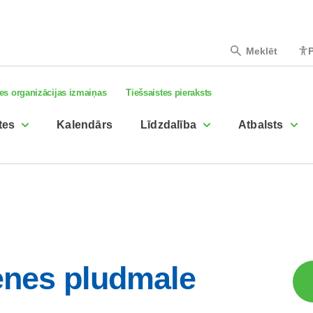
Meklēt
P
es organizācijas izmaiņas
Tiešsaistes pieraksts
tes
Kalendārs
Līdzdalība
Atbalsts
enes pludmale