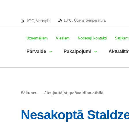
18°C, Ūdens temperatūra
19°C, Ventspils
Uzņēmējiem
Viesiem
Noderīgi kontakti
Satiksm
Pārvalde
Pakalpojumi
Aktualitā
Sākums
Jūs jautājat, pašvaldība atbild
Nesakoptā Staldz