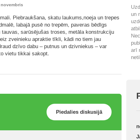
. novembris
Uzd
un 
mali. Piebraukšana, skatu laukums,noeja un trepes
uzd
pludmalē, labajā pusē no trepēm, paveras bēdīgs
atbi
 tauvas, sarūsējušas troses, metāla konstrukciju
Nec
iz zveinieku apraktie tīkli, kādi no tiem jau
pub
 apdraud dzīvo dabu – putnus un dzivniekus – var
arī
to vietu tikkai sakopt.
neti
Piedalies diskusijā
n
J