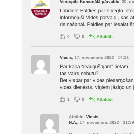
Ventspils Komunālā pārvalde
, 20. n
Labdien! Paldies par sniegto inf
informējuši Vides pārvaldi, kas at
risināšanai. Paldies par iesaistī
0
0
Atbildēt
Viesis
, 17. novembris 2022 - 14:21
Par kāpā “ieaugušajām” lietām – 
tas vairs nebūtu?
Bet vispār par vides piesārņošanu
vides dienests, viņiem jāziņo un 
1
0
Atbildēt
Atbilde:
Viesis
N.A.
, 17. novembris 2022 - 21:39