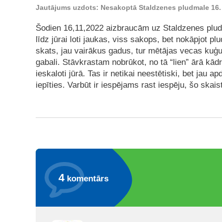
Jautājums uzdots: Nesakoptā Staldzenes pludmale 16
Šodien 16,11,2022 aizbraucām uz Staldzenes plud
līdz jūrai loti jaukas, viss sakops, bet nokāpjot 
skats, jau vairākus gadus, tur mētājas vecas kuģu
gabali. Stāvkrastam nobrūkot, no tā “lien” ārā kādre
ieskaloti jūrā. Tas ir netikai neestētiski, bet jau
iepīties. Varbūt ir iespējams rast iespēju, šo skais
4
komentārs