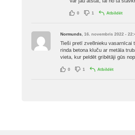
Var jau atstāt, lai no tā stāvkr
0
1
Atbildēt
Normunds
, 16. novembris 2022 - 22:
Tieši pretī zve8nieku vasarnīcai t
rinda betona kluču ar metāla tru
vieta, kur peldēt gribētāji gūs no
0
1
Atbildēt