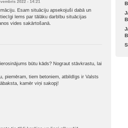
ovembris 2022 - 14:21
B
ormāciju. Esam situāciju apsekojuši dabā un
J
tiecīgi lems par tālāku darbību situācijas
B
šanos vides sakārtošanā.
J
B
S
ierosinājums būtu kāds? Nograut stāvkrastu, lai
, piemēram, tiem betoniem, atbildīgs ir Valsts
jābaksta, kamēr viņi sakopj!