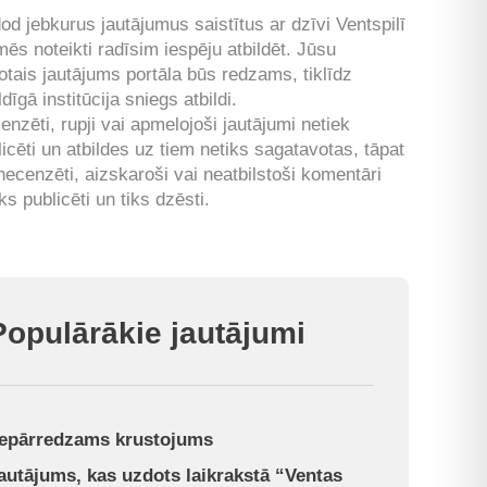
od jebkurus jautājumus saistītus ar dzīvi Ventspilī
mēs noteikti radīsim iespēju atbildēt. Jūsu
otais jautājums portāla būs redzams, tiklīdz
ldīgā institūcija sniegs atbildi.
enzēti, rupji vai apmelojoši jautājumi netiek
licēti un atbildes uz tiem netiks sagatavotas, tāpat
 necenzēti, aizskaroši vai neatbilstoši komentāri
ks publicēti un tiks dzēsti.
Populārākie jautājumi
epārredzams krustojums
autājums, kas uzdots laikrakstā “Ventas