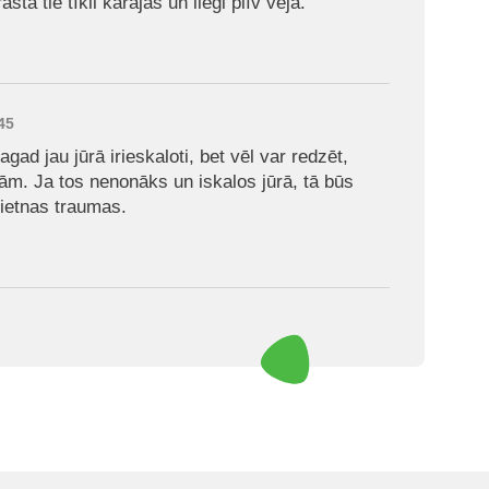
asta tie tīkli karājas un liegi plīv vējā.
45
agad jau jūrā irieskaloti, bet vēl var redzēt,
bām. Ja tos nenonāks un iskalos jūrā, tā būs
pietnas traumas.