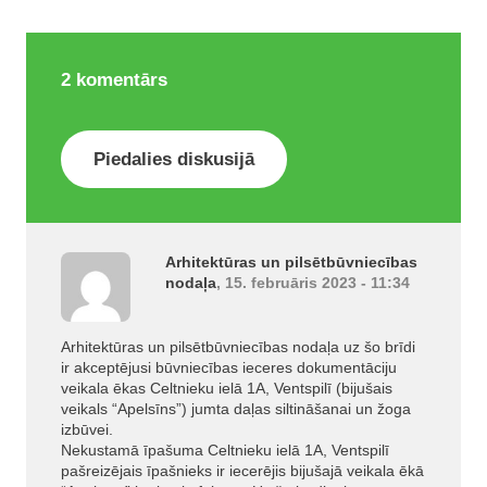
2
komentārs
Piedalies diskusijā
Arhitektūras un pilsētbūvniecības
nodaļa
, 15. februāris 2023 - 11:34
Arhitektūras un pilsētbūvniecības nodaļa uz šo brīdi
ir akceptējusi būvniecības ieceres dokumentāciju
veikala ēkas Celtnieku ielā 1A, Ventspilī (bijušais
veikals “Apelsīns”) jumta daļas siltināšanai un žoga
izbūvei.
Nekustamā īpašuma Celtnieku ielā 1A, Ventspilī
pašreizējais īpašnieks ir iecerējis bijušajā veikala ēkā