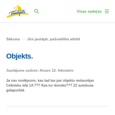
Visas sadaļas
Sākums
Jūs jautājat, pašvaldība atbild
Objekts.
Jautājums uzdots: Aivars 12. februāris
Ja nav noslēpums, kas tad tas par objektu restaurējas
Celtnieku ielā 1A ??? Kas tur domāts??? 22 autobusa
galapunktā.