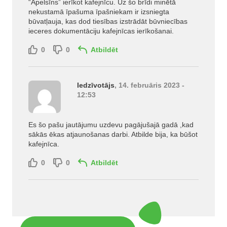
“Apelsīns” ierīkot kafejnīcu. Uz šo brīdi minētā
nekustamā īpašuma īpašniekam ir izsniegta
būvatļauja, kas dod tiesības izstrādāt būvniecības
ieceres dokumentāciju kafejnīcas ierīkošanai.
0
0
Atbildēt
Iedzīvotājs
, 14. februāris 2023 -
12:53
Es šo pašu jautājumu uzdevu pagājušajā gadā ,kad
sākās ēkas atjaunošanas darbi. Atbilde bija, ka būšot
kafejnīca.
0
0
Atbildēt