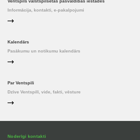
Ventspils valstspilsētas pašvaldības iestādes
Informācija, kontakti, e-pakalpojumi
Kalendārs
Pasākumu un notikumu kalendārs
Par Ventspili
Dzīve Ventspilī, vide, fakti, vēsture
Noderīgi kontakti