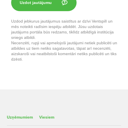
Uzdot jautājumu
Uzdod jebkurus jautājumus saistītus ar dzīvi Ventspilī un
mēs noteikti radīsim iespēju atbildēt. Jūsu uzdotais
jautājums portāla būs redzams, tiklīdz atbildīgā institūcija
sniegs atbildi.
Necenzēti, rupji vai apmelojoši jautājumi netiek publicēti un
atbildes uz tiem netiks sagatavotas, tāpat arī necenzēti,
aizskaroši vai neatbilstoši komentāri netiks publicēti un tiks
dzēsti.
Uzņēmumiem
Viesiem