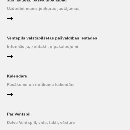
Jūs jautājat, pašvaldība atbild
Uzdodiet mums jebkurus jautājumus.
Ventspils valstspilsētas pašvaldības iestādes
Informācija, kontakti, e-pakalpojumi
Kalendārs
Pasākumu un notikumu kalendārs
Par Ventspili
Dzīve Ventspilī, vide, fakti, vēsture