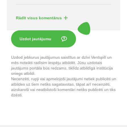
Rādīt visus komentārus
Uzdot jautājumu
Uzdod jebkurus jautājumus saistītus ar dzīvi Ventspilī un
mēs noteikti radīsim iespēju atbildēt. Jūsu uzdotais
jautājums portāla būs redzams, tiklīdz atbildīgā institūcija
sniegs atbildi.
Necenzēti, rupji vai apmelojoši jautājumi netiek publicēti un
atbildes uz tiem netiks sagatavotas, tāpat arī necenzēti,
aizskaroši vai neatbilstoši komentāri netiks publicēti un tiks
dzēsti.