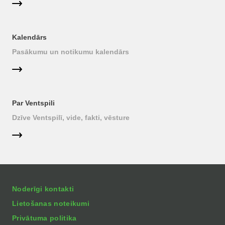
Kalendārs
Pasākumu un notikumu kalendārs
Par Ventspili
Dzīve Ventspilī, vide, fakti, vēsture
Noderīgi kontakti
Lietošanas noteikumi
Privātuma politika