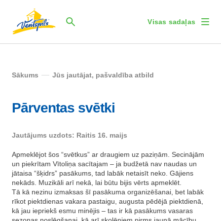
Visas sadaļas
Sākums
Jūs jautājat, pašvaldība atbild
Pārventas svētki
Jautājums uzdots: Raitis 16. maijs
Apmeklējot šos “svētkus” ar draugiem uz paziņām. Secinājām
un piekrītam Vītoliņa sacītajam – ja budžetā nav naudas un
jātaisa “šķidrs” pasākums, tad labāk netaisīt neko. Gājiens
nekāds. Muzikāli arī nekā, lai būtu bijis vērts apmeklēt.
Tā kā nezinu izmaksas šī pasākuma organizēšanai, bet labāk
rīkot piektdienas vakara pastaigu, augusta pēdējā piektdienā,
kā jau iepriekš esmu minējis – tas ir kā pasākums vasaras
sezonas noslēgšanai, kā arī skolēniem pirms jaunā mācību