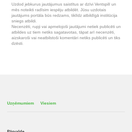
Uzdod jebkurus jautājumus saistītus ar dzīvi Ventspilī un
mēs noteikti radīsim iespēju atbildēt. Jūsu uzdotais
jautājums portāla būs redzams, tiklīdz atbildīgā institūcija
sniegs atbildi.
Necenzēti, rupji vai apmelojoši jautājumi netiek publicēti un
atbildes uz tiem netiks sagatavotas, tāpat arī necenzēti,
aizskaroši vai neatbilstoši komentāri netiks publicēti un tiks
dzēsti.
Uzņēmumiem
Viesiem
Pārvalde