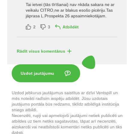
Tai ietvei (tās tīrīšanai) nav nkāda sakara ne ar
veikalu CITRO,ne ar blakus esošo picēriju.Tas
jāprasa L.Prospekta 26 apsaimniekotājam.
2
3
Atbildēt
Rādīt visus komentārus
Uzdot jautājumu
Uzdod jebkurus jautājumus saistītus ar dzīvi Ventspilī un
mēs noteikti radīsim iespēju atbildēt. Jūsu uzdotais
jautājums portāla būs redzams, tiklīdz atbildīgā institūcija
sniegs atbildi.
Necenzēti, rupji vai apmelojoši jautājumi netiek publicēti un
atbildes uz tiem netiks sagatavotas, tāpat arī necenzēti,
aizskaroši vai neatbilstoši komentāri netiks publicēti un tiks
dzēsti.