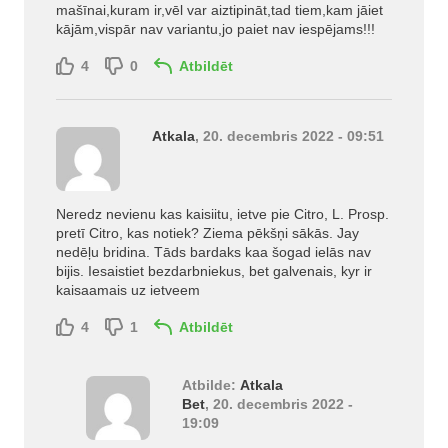
mašīnai,kuram ir,vēl var aiztipināt,tad tiem,kam jāiet
kājām,vispār nav variantu,jo paiet nav iespējams!!!
4
0
Atbildēt
Atkala
, 20. decembris 2022 - 09:51
Neredz nevienu kas kaisiitu, ietve pie Citro, L. Prosp.
pretī Citro, kas notiek? Ziema pēkšņi sākās. Jay
nedēļu bridina. Tāds bardaks kaa šogad ielās nav
bijis. Iesaistiet bezdarbniekus, bet galvenais, kyr ir
kaisaamais uz ietveem
4
1
Atbildēt
Atbilde:
Atkala
Bet
, 20. decembris 2022 -
19:09