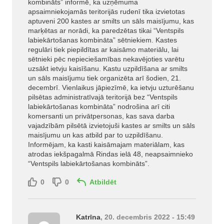
kombināts” informē, ka uzņēmuma
apsaimniekojamās teritorijās rudenī tika izvietotas
aptuveni 200 kastes ar smilts un sāls maisījumu, kas
marķētas ar norādi, ka paredzētas tikai “Ventspils
labiekārtošanas kombināta” sētniekiem. Kastes
regulāri tiek piepildītas ar kaisāmo materiālu, lai
sētnieki pēc nepieciešamības nekavējoties varētu
uzsākt ietvju kaisīšanu. Kastu uzpildīšana ar smilts
un sāls maisījumu tiek organizēta arī šodien, 21.
decembrī. Vienlaikus jāpiezīmē, ka ietvju uzturēšanu
pilsētas administratīvajā teritorijā bez “Ventspils
labiekārtošanas kombināta” nodrošina arī citi
komersanti un privātpersonas, kas sava darba
vajadzībām pilsētā izvietojuši kastes ar smilts un sāls
maisījumu un kas atbild par to uzpildīšanu.
Informējam, ka kasti kaisāmajam materiālam, kas
atrodas iekšpagalmā Rindas ielā 48, neapsaimnieko
“Ventspils labiekārtošanas kombināts”.
0
0
Atbildēt
Katrīna
, 20. decembris 2022 - 15:49