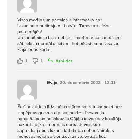
Visos medijos un portālos ir informācija par
izsludināto brīdinājumu Latvijā. Tāpēc arī aicina
palikt mājās!
Un tur sētnieks bijis, nebijis – no rīta ar suni ejot bija i
sētnieks, i normālas ietves. Bet pēc stundas visu jau
klāja ledus kārta.
1
1
Atbildēt
Evija
, 20. decembris 2022 - 12:11
Šorīt aizslidoju līdz mājas stūrim,sapratu,ka paiet nav
iespējams,griezos atpakaļ,paldies Dievam,ka
nenogāzos un nesalauzos.Gāĵēju ietves nav kaisītājs
nekur!Labi,ka ir normāls darba devējs,kurš
saprot,ka,ja būs lūzumi,tad darbā nebūs vairākus
mēnešus,nekā šo vienu,cerams,dienu.Ja līdz