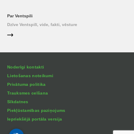
Par Ventspili
Dzīve Ventspilī, vide, fakti, vēsture
Noderīgi kontakti
Lietošanas noteikumi
Privātuma politika
Trauksmes celšana
Sīkdatnes
Piekļūstamības paziņojums
Iepriekšējā portāla versija