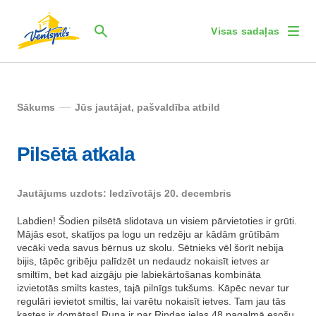
Visas sadaļas
Sākums
Jūs jautājat, pašvaldība atbild
Pilsētā atkala
Jautājums uzdots: Iedzīvotājs 20. decembris
Labdien! Šodien pilsētā slidotava un visiem pārvietoties ir grūti.
Mājās esot, skatījos pa logu un redzēju ar kādām grūtībām
vecāki veda savus bērnus uz skolu. Sētnieks vēl šorīt nebija
bijis, tāpēc gribēju palīdzēt un nedaudz nokaisīt ietves ar
smiltīm, bet kad aizgāju pie labiekārtošanas kombināta
izvietotās smilts kastes, tajā pilnīgs tukšums. Kāpēc nevar tur
regulāri ievietot smiltis, lai varētu nokaisīt ietves. Tam jau tās
kastes ir domātas! Runa ir par Rindas ielas 48 pagalmā esošu