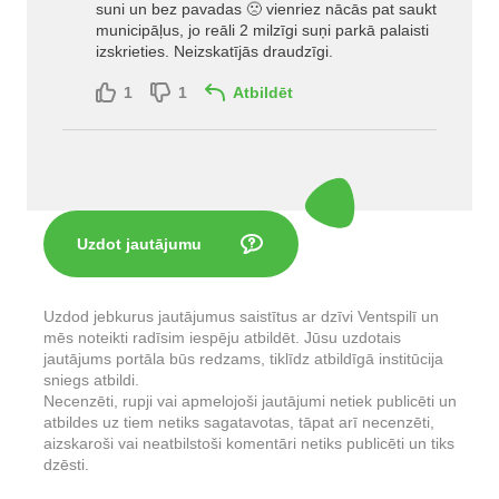
suni un bez pavadas 🙁 vienriez nācās pat saukt
municipāļus, jo reāli 2 milzīgi suņi parkā palaisti
izskrieties. Neizskatījās draudzīgi.
1
1
Atbildēt
Uzdot jautājumu
Uzdod jebkurus jautājumus saistītus ar dzīvi Ventspilī un
mēs noteikti radīsim iespēju atbildēt. Jūsu uzdotais
jautājums portāla būs redzams, tiklīdz atbildīgā institūcija
sniegs atbildi.
Necenzēti, rupji vai apmelojoši jautājumi netiek publicēti un
atbildes uz tiem netiks sagatavotas, tāpat arī necenzēti,
aizskaroši vai neatbilstoši komentāri netiks publicēti un tiks
dzēsti.