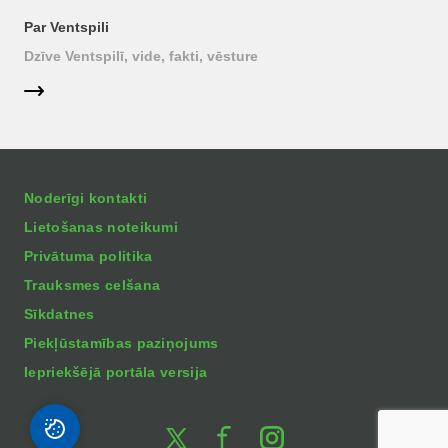
Par Ventspili
Dzīve Ventspilī, vide, fakti, vēsture
Noderīgi kontakti
Lietošanas noteikumi
Privātuma politika
Trauksmes celšana
Sīkdatnes
Piekļūstamības paziņojums
Iepriekšējā portāla versija