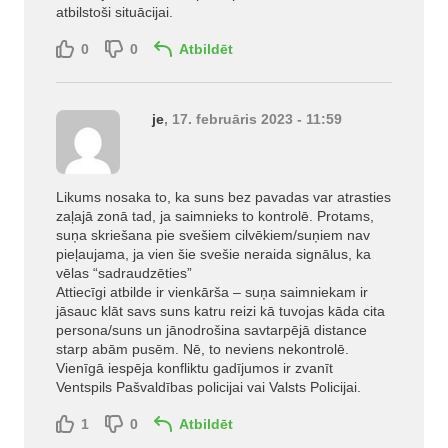
atbilstoši situācijai.
0
0
Atbildēt
je
, 17. februāris 2023 - 11:59
Likums nosaka to, ka suns bez pavadas var atrasties
zaļajā zonā tad, ja saimnieks to kontrolē. Protams,
suņa skriešana pie svešiem cilvēkiem/suņiem nav
pieļaujama, ja vien šie svešie neraida signālus, ka
vēlas “sadraudzēties”
Attiecīgi atbilde ir vienkārša – suņa saimniekam ir
jāsauc klāt savs suns katru reizi kā tuvojas kāda cita
persona/suns un jānodrošina savtarpējā distance
starp abām pusēm. Nē, to neviens nekontrolē.
Vienīgā iespēja konfliktu gadījumos ir zvanīt
Ventspils Pašvaldības policijai vai Valsts Policijai.
1
0
Atbildēt