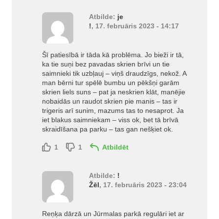
Atbilde:
je
!
, 17. februāris 2023 - 14:17
Šī patiesībā ir tāda kā problēma. Jo bieži ir tā,
ka tie suņi bez pavadas skrien brīvi un tie
saimnieki tik uzbļauj – viņš draudzīgs, nekož. A
man bērni tur spēlē bumbu un pēkšņi garām
skrien liels suns – pat ja neskrien klāt, manējie
nobaidās un raudot skrien pie manis – tas ir
trigeris arī sunim, mazums tas to nesaprot. Ja
iet blakus saimniekam – viss ok, bet tā brīvā
skraidīšana pa parku – tas gan nešķiet ok.
1
1
Atbildēt
Atbilde:
!
Žēl
, 17. februāris 2023 - 23:04
Reņķa dārzā un Jūrmalas parkā regulāri iet ar