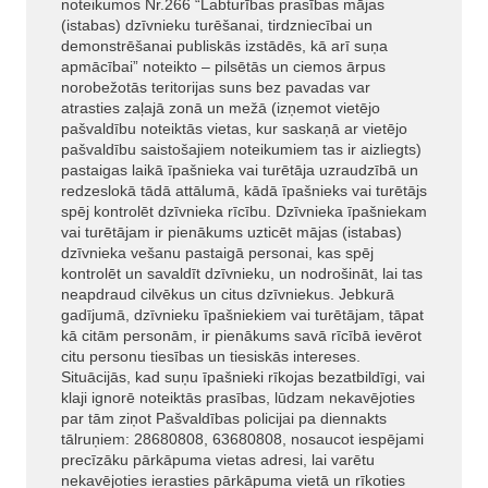
noteikumos Nr.266 “Labturības prasības mājas
(istabas) dzīvnieku turēšanai, tirdzniecībai un
demonstrēšanai publiskās izstādēs, kā arī suņa
apmācībai” noteikto – pilsētās un ciemos ārpus
norobežotās teritorijas suns bez pavadas var
atrasties zaļajā zonā un mežā (izņemot vietējo
pašvaldību noteiktās vietas, kur saskaņā ar vietējo
pašvaldību saistošajiem noteikumiem tas ir aizliegts)
pastaigas laikā īpašnieka vai turētāja uzraudzībā un
redzeslokā tādā attālumā, kādā īpašnieks vai turētājs
spēj kontrolēt dzīvnieka rīcību. Dzīvnieka īpašniekam
vai turētājam ir pienākums uzticēt mājas (istabas)
dzīvnieka vešanu pastaigā personai, kas spēj
kontrolēt un savaldīt dzīvnieku, un nodrošināt, lai tas
neapdraud cilvēkus un citus dzīvniekus. Jebkurā
gadījumā, dzīvnieku īpašniekiem vai turētājam, tāpat
kā citām personām, ir pienākums savā rīcībā ievērot
citu personu tiesības un tiesiskās intereses.
Situācijās, kad suņu īpašnieki rīkojas bezatbildīgi, vai
klaji ignorē noteiktās prasības, lūdzam nekavējoties
par tām ziņot Pašvaldības policijai pa diennakts
tālruņiem: 28680808, 63680808, nosaucot iespējami
precīzāku pārkāpuma vietas adresi, lai varētu
nekavējoties ierasties pārkāpuma vietā un rīkoties