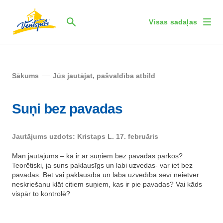
Visas sadaļas
Sākums
Jūs jautājat, pašvaldība atbild
Suņi bez pavadas
Jautājums uzdots: Kristaps L. 17. februāris
Man jautājums – kā ir ar suņiem bez pavadas parkos?
Teorētiski, ja suns paklausīgs un labi uzvedas- var iet bez
pavadas. Bet vai paklausība un laba uzvedība sevī neietver
neskriešanu klāt citiem suņiem, kas ir pie pavadas? Vai kāds
vispār to kontrolē?