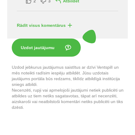
2
3
Atbildēt
Rādīt visus komentārus
Uzdot jautājumu
Uzdod jebkurus jautājumus saistītus ar dzīvi Ventspilī un
mēs noteikti radīsim iespēju atbildēt. Jūsu uzdotais
jautājums portāla būs redzams, tiklīdz atbildīgā institūcija
sniegs atbildi.
Necenzēti, rupji vai apmelojoši jautājumi netiek publicēti un
atbildes uz tiem netiks sagatavotas, tāpat arī necenzēti,
aizskaroši vai neatbilstoši komentāri netiks publicēti un tiks
dzēsti.