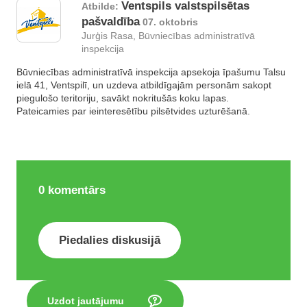
Ventspils valstspilsētas
Atbilde:
pašvaldība
07. oktobris
Jurģis Rasa, Būvniecības administratīvā
inspekcija
Būvniecības administratīvā inspekcija apsekoja īpašumu Talsu
ielā 41, Ventspilī, un uzdeva atbildīgajām personām sakopt
piegulošo teritoriju, savākt nokritušās koku lapas.
Pateicamies par ieinteresētību pilsētvides uzturēšanā.
0
komentārs
Piedalies diskusijā
Uzdot jautājumu