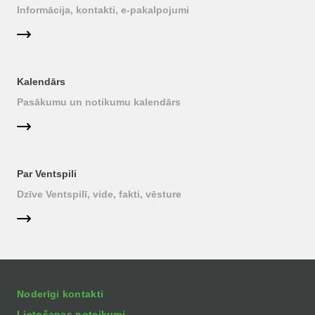
Informācija, kontakti, e-pakalpojumi
Kalendārs
Pasākumu un notikumu kalendārs
Par Ventspili
Dzīve Ventspilī, vide, fakti, vēsture
Noderīgi kontakti
Lietošanas noteikumi