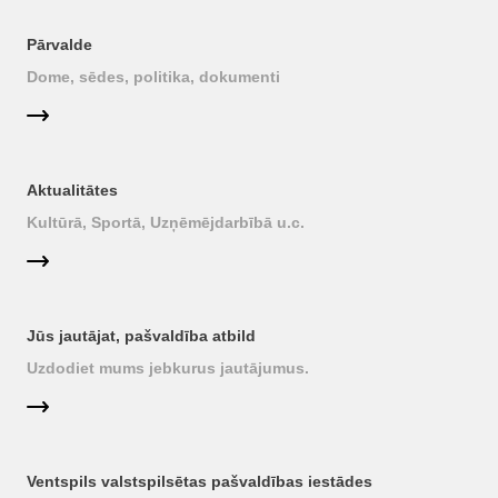
Pārvalde
Dome, sēdes, politika, dokumenti
Aktualitātes
Kultūrā, Sportā, Uzņēmējdarbībā u.c.
Jūs jautājat, pašvaldība atbild
Uzdodiet mums jebkurus jautājumus.
Ventspils valstspilsētas pašvaldības iestādes