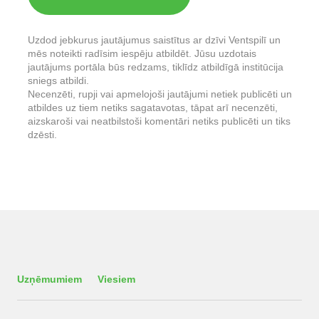
Uzdod jebkurus jautājumus saistītus ar dzīvi Ventspilī un
mēs noteikti radīsim iespēju atbildēt. Jūsu uzdotais
jautājums portāla būs redzams, tiklīdz atbildīgā institūcija
sniegs atbildi.
Necenzēti, rupji vai apmelojoši jautājumi netiek publicēti un
atbildes uz tiem netiks sagatavotas, tāpat arī necenzēti,
aizskaroši vai neatbilstoši komentāri netiks publicēti un tiks
dzēsti.
Uzņēmumiem
Viesiem