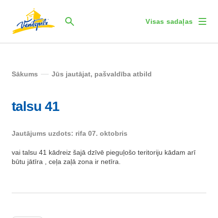
Visas sadaļas
Sākums
Jūs jautājat, pašvaldība atbild
talsu 41
Jautājums uzdots: rifa 07. oktobris
vai talsu 41 kādreiz šajā dzīvē pieguļošo teritoriju kādam arī
būtu jātīra , ceļa zaļā zona ir netīra.