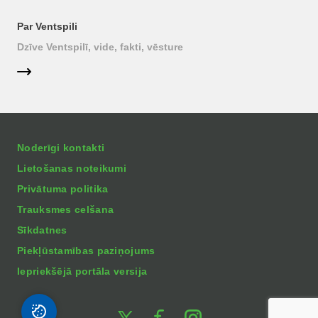
Par Ventspili
Dzīve Ventspilī, vide, fakti, vēsture
Noderīgi kontakti
Lietošanas noteikumi
Privātuma politika
Trauksmes celšana
Sīkdatnes
Piekļūstamības paziņojums
Iepriekšējā portāla versija