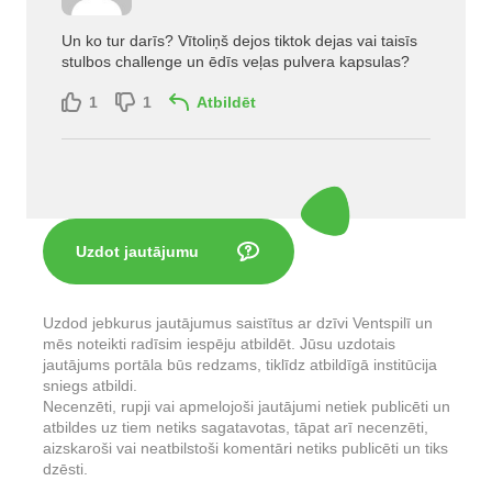
Un ko tur darīs? Vītoliņš dejos tiktok dejas vai taisīs
stulbos challenge un ēdīs veļas pulvera kapsulas?
1
1
Atbildēt
Uzdot jautājumu
Uzdod jebkurus jautājumus saistītus ar dzīvi Ventspilī un
mēs noteikti radīsim iespēju atbildēt. Jūsu uzdotais
jautājums portāla būs redzams, tiklīdz atbildīgā institūcija
sniegs atbildi.
Necenzēti, rupji vai apmelojoši jautājumi netiek publicēti un
atbildes uz tiem netiks sagatavotas, tāpat arī necenzēti,
aizskaroši vai neatbilstoši komentāri netiks publicēti un tiks
dzēsti.