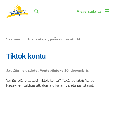
Visas sadaļas
Sākums
Jūs jautājat, pašvaldība atbild
Tiktok kontu
Jautājums uzdots: Ventspilnieks 10. decembris
Vai jūs plānojat taisīt tiktok kontu? Takā jau iztaisīja jau
Rēzekne, Kuldīga utt, domātu ka arī varētu jūs iztaisīt.