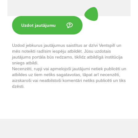
Uzdot jautājumu
Uzdod jebkurus jautājumus saistītus ar dzīvi Ventspilī un
mēs noteikti radīsim iespēju atbildēt. Jūsu uzdotais
jautājums portāla būs redzams, tiklīdz atbildīgā institūcija
sniegs atbildi.
Necenzēti, rupji vai apmelojoši jautājumi netiek publicēti un
atbildes uz tiem netiks sagatavotas, tāpat arī necenzēti,
aizskaroši vai neatbilstoši komentāri netiks publicēti un tiks
dzēsti.