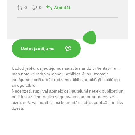
0
0
Atbildēt
Uzdot jautājumu
Uzdod jebkurus jautājumus saistītus ar dzīvi Ventspilī un
mēs noteikti radīsim iespēju atbildēt. Jūsu uzdotais
jautājums portāla būs redzams, tiklīdz atbildīgā institūcija
sniegs atbildi.
Necenzēti, rupji vai apmelojoši jautājumi netiek publicēti un
atbildes uz tiem netiks sagatavotas, tāpat arī necenzēti,
aizskaroši vai neatbilstoši komentāri netiks publicēti un tiks
dzēsti.