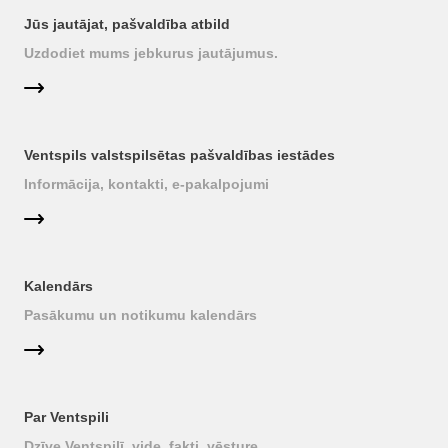
Jūs jautājat, pašvaldība atbild
Uzdodiet mums jebkurus jautājumus.
Ventspils valstspilsētas pašvaldības iestādes
Informācija, kontakti, e-pakalpojumi
Kalendārs
Pasākumu un notikumu kalendārs
Par Ventspili
Dzīve Ventspilī, vide, fakti, vēsture