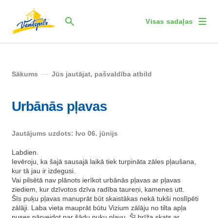
Visas sadaļas
Sākums
Jūs jautājat, pašvaldība atbild
Urbānās pļavas
Jautājums uzdots: Ivo 06. jūnijs
Labdien.
Ievēroju, ka šajā sausajā laikā tiek turpināta zāles pļaušana,
kur tā jau ir izdegusi.
Vai pilsētā nav plānots ierīkot urbānās pļavas ar pļavas
ziediem, kur dzīvotos dzīva radība taureņi, kamenes utt.
Šīs puķu pļavas manuprāt būt skaistākas nekā tukši noslīpēti
zālāji. Laba vieta mauprāt būtu Vizium zālāju no tilta apļa
puses pārveidot par šādu puķu pļavu. Šī brīža skats ar