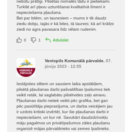
nebūtu prātīgi. Pilsētas nomalēs tādu ir pietiekami.
Turklāt arī pļavu uzturēšanai kvalitatīvā līmenī ir
nepieciešama pļaušana.
Bet par bitēm, un taureņiem – mums ir tik daudz
ziedu dobju, tajās ir kā bites, tā taureņi, kā arī krāšņi
ziedi no agra pavasara līdz vēlam rudenim.
0
1
Atbildēt
Ventspils Komunālā pārvalde
, 07.
jūnijs 2023 - 12:55
Iestājoties siltiem un sausiem laika apstākļiem,
pilsētā pļaušanas darbi pašvaldības īpašumos tiek
veikti retāk, lai saglabātu pilsētvides zaļo ainavu.
Pļaušanas darbi netiek veikti pēc grafika, bet gan
pēc pasūtītāja pieprasījuma, un darba veicējiem jau
ir uzdots kritiski izvērtēt, kur šie pļaušanas darbi ir
nepieciešami, un kur nē. Savukārt daudzdzīvokļu
māju pagalmos un privātīpašumos zāles pļaušanu
organizē mājas pārvaldnieks vai zemes īpašnieks.