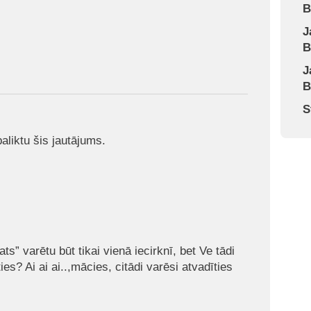
B
J
B
J
B
S
paliktu šis jautājums.
ts” varētu būt tikai vienā iecirknī, bet Ve tādi
ties? Ai ai ai..,mācies, citādi varēsi atvadīties