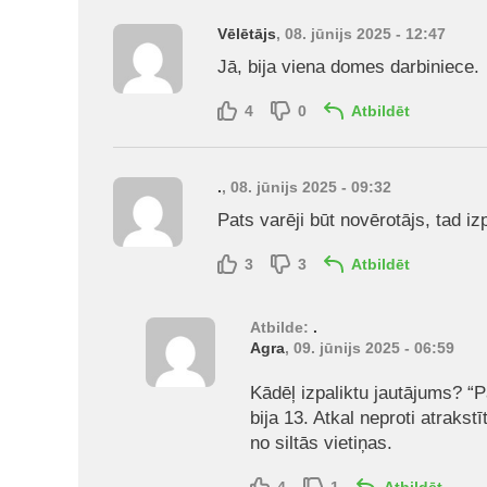
Vēlētājs
, 08. jūnijs 2025 - 12:47
Jā, bija viena domes darbiniece.
4
0
Atbildēt
.
, 08. jūnijs 2025 - 09:32
Pats varēji būt novērotājs, tad iz
3
3
Atbildēt
Atbilde:
.
Agra
, 09. jūnijs 2025 - 06:59
Kādēļ izpaliktu jautājums? “Pa
bija 13. Atkal neproti atrakstī
no siltās vietiņas.