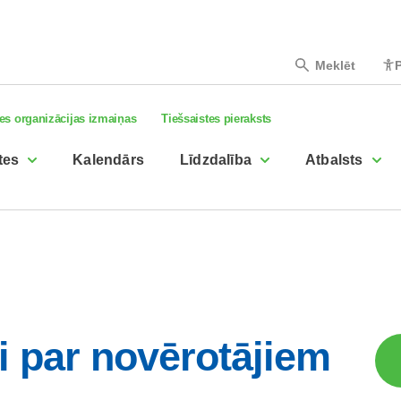
Meklēt
P
es organizācijas izmaiņas
Tiešsaistes pieraksts
tes
Kalendārs
Līdzdalība
Atbalsts
i par novērotājiem