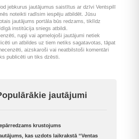
od jebkurus jautājumus saistītus ar dzīvi Ventspilī
mēs noteikti radīsim iespēju atbildēt. Jūsu
otais jautājums portāla būs redzams, tiklīdz
ldīgā institūcija sniegs atbildi.
enzēti, rupji vai apmelojoši jautājumi netiek
licēti un atbildes uz tiem netiks sagatavotas, tāpat
 necenzēti, aizskaroši vai neatbilstoši komentāri
ks publicēti un tiks dzēsti.
Populārākie jautājumi
epārredzams krustojums
autājums, kas uzdots laikrakstā “Ventas