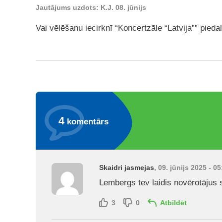
Jautājums uzdots: K.J. 08. jūnijs
Vai vēlēšanu iecirknī “Koncertzāle “Latvija”” piedal
4
komentārs
Skaidri jasmejas
, 09. jūnijs 2025 - 0
Lembergs tev laidis novērotājus 
3
0
Atbildēt