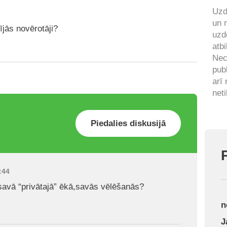
Uzd
un 
ījās novērotāji?
uzd
atbi
Nec
pub
arī
neti
Piedalies diskusijā
5:44
savā “privātajā” ēkā,savās vēlēšanās?
n
J