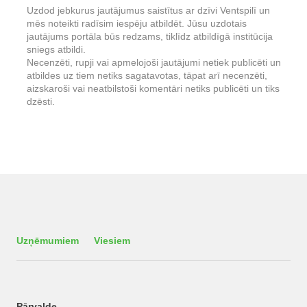
Uzdod jebkurus jautājumus saistītus ar dzīvi Ventspilī un
mēs noteikti radīsim iespēju atbildēt. Jūsu uzdotais
jautājums portāla būs redzams, tiklīdz atbildīgā institūcija
sniegs atbildi.
Necenzēti, rupji vai apmelojoši jautājumi netiek publicēti un
atbildes uz tiem netiks sagatavotas, tāpat arī necenzēti,
aizskaroši vai neatbilstoši komentāri netiks publicēti un tiks
dzēsti.
Uzņēmumiem
Viesiem
Pārvalde