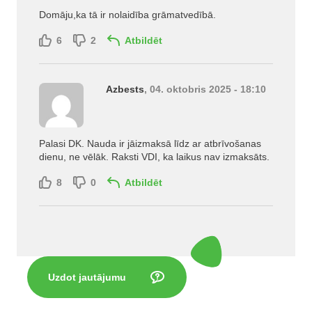
Domāju,ka tā ir nolaidība grāmatvedībā.
6
2
Atbildēt
Azbests
, 04. oktobris 2025 - 18:10
Palasi DK. Nauda ir jāizmaksā līdz ar atbrīvošanas
dienu, ne vēlāk. Raksti VDI, ka laikus nav izmaksāts.
8
0
Atbildēt
Uzdot jautājumu