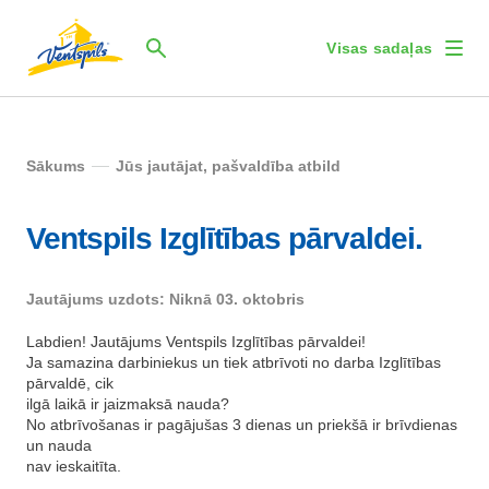
Visas sadaļas
Sākums
Jūs jautājat, pašvaldība atbild
Ventspils Izglītības pārvaldei.
Jautājums uzdots: Niknā 03. oktobris
Labdien! Jautājums Ventspils Izglītības pārvaldei!
Ja samazina darbiniekus un tiek atbrīvoti no darba Izglītības
pārvaldē, cik
ilgā laikā ir jaizmaksā nauda?
No atbrīvošanas ir pagājušas 3 dienas un priekšā ir brīvdienas
un nauda
nav ieskaitīta.