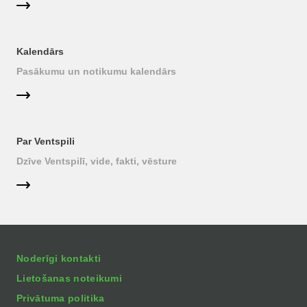
Kalendārs
Pasākumu un notikumu kalendārs
Par Ventspili
Dzīve Ventspilī, vide, fakti, vēsture
Noderīgi kontakti
Lietošanas noteikumi
Privātuma politika