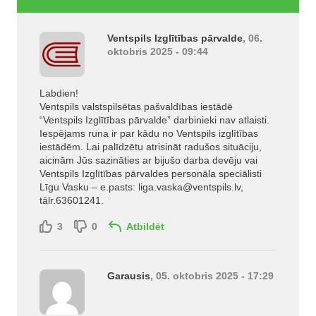
Ventspils Izglītības pārvalde
, 06.
oktobris 2025 - 09:44
Labdien!
Ventspils valstspilsētas pašvaldības iestādē
“Ventspils Izglītības pārvalde” darbinieki nav atlaisti.
Iespējams runa ir par kādu no Ventspils izglītības
iestādēm. Lai palīdzētu atrisināt radušos situāciju,
aicinām Jūs sazināties ar bijušo darba devēju vai
Ventspils Izglītības pārvaldes personāla speciālisti
Līgu Vasku – e.pasts:
liga.vaska@ventspils.lv
,
tālr.63601241.
3
0
Atbildēt
Garausis
, 05. oktobris 2025 - 17:29