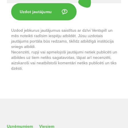
Uzdot jautājumu
Uzdod jebkurus jautājumus saistītus ar dzīvi Ventspilī un
mēs noteikti radīsim iespēju atbildēt. Jūsu uzdotais
jautājums portāla būs redzams, tiklīdz atbildīgā institūcija
sniegs atbildi.
Necenzēti, rupji vai apmelojoši jautājumi netiek publicēti un
atbildes uz tiem netiks sagatavotas, tāpat arī necenzēti,
aizskaroši vai neatbilstoši komentāri netiks publicēti un tiks
dzēsti.
Uzņēmumiem
Viesiem