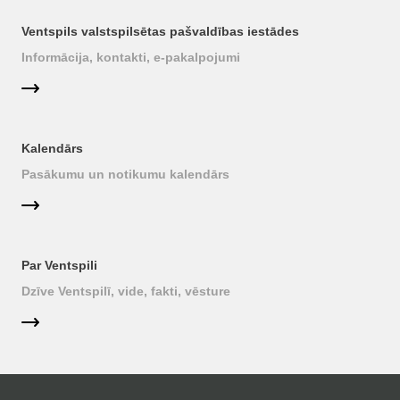
Ventspils valstspilsētas pašvaldības iestādes
Informācija, kontakti, e-pakalpojumi
Kalendārs
Pasākumu un notikumu kalendārs
Par Ventspili
Dzīve Ventspilī, vide, fakti, vēsture