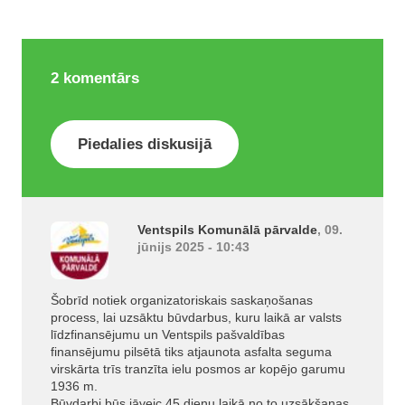
2
komentārs
Piedalies diskusijā
Ventspils Komunālā pārvalde
, 09.
jūnijs 2025 - 10:43
Šobrīd notiek organizatoriskais saskaņošanas
process, lai uzsāktu būvdarbus, kuru laikā ar valsts
līdzfinansējumu un Ventspils pašvaldības
finansējumu pilsētā tiks atjaunota asfalta seguma
virskārta trīs tranzīta ielu posmos ar kopējo garumu
1936 m.
Būvdarbi būs jāveic 45 dienu laikā no to uzsākšanas