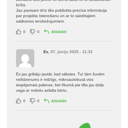
brīža.
Jau pavisam drīz tiks publicēta precīza informācija
par projekta īstenošanu un ar to saistītajiem
satiksmes ierobežojumiem.
0
0
Atbildēt
Es
, 07. jūnijs 2025 - 11:32
Es jau gribēju jautāt, kad sāksies. Tur tām šuvēm
nelīdzenums ir milzīgs, mikroautobusā viss
iespējamais palecas, bet līkumā pie tilta jau dziļa
vaga ar noēstu asfalta kārtu.
0
0
Atbildēt