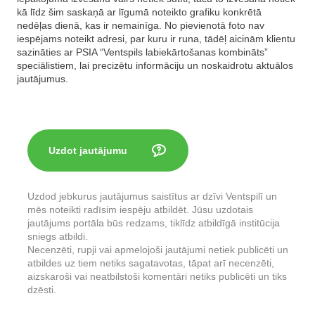
kā līdz šim saskaņā ar līgumā noteikto grafiku konkrētā
nedēļas dienā, kas ir nemainīga. No pievienotā foto nav
iespējams noteikt adresi, par kuru ir runa, tādēļ aicinām klientu
sazināties ar PSIA “Ventspils labiekārtošanas kombināts”
speciālistiem, lai precizētu informāciju un noskaidrotu aktuālos
jautājumus.
Uzdot jautājumu
Uzdod jebkurus jautājumus saistītus ar dzīvi Ventspilī un
mēs noteikti radīsim iespēju atbildēt. Jūsu uzdotais
jautājums portāla būs redzams, tiklīdz atbildīgā institūcija
sniegs atbildi.
Necenzēti, rupji vai apmelojoši jautājumi netiek publicēti un
atbildes uz tiem netiks sagatavotas, tāpat arī necenzēti,
aizskaroši vai neatbilstoši komentāri netiks publicēti un tiks
dzēsti.