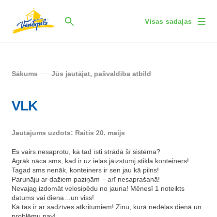
Visas sadaļas
Sākums
Jūs jautājat, pašvaldība atbild
VLK
Jautājums uzdots: Raitis 20. maijs
Es vairs nesaprotu, kā tad īsti strādā šī sistēma?
Agrāk nāca sms, kad ir uz ielas jāizstumj stikla konteiners!
Tagad sms nenāk, konteiners ir sen jau kā pilns!
Parunāju ar dažiem paziņām – arī nesaprašanā!
Nevajag izdomāt velosipēdu no jauna! Mēnesī 1 noteikts
datums vai diena…un viss!
Kā tas ir ar sadzīves atkritumiem! Zinu, kurā nedēļas dienā un
problēmu nav!