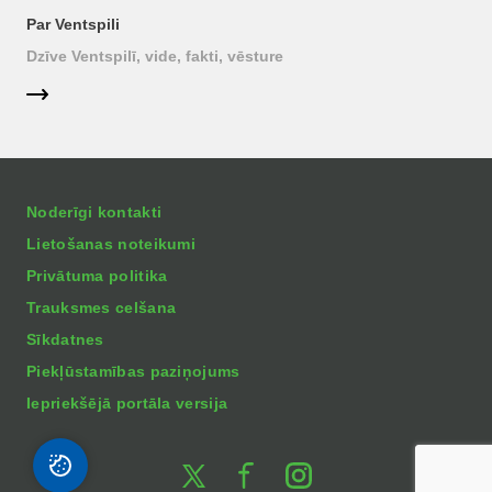
Par Ventspili
Dzīve Ventspilī, vide, fakti, vēsture
Noderīgi kontakti
Lietošanas noteikumi
Privātuma politika
Trauksmes celšana
Sīkdatnes
Piekļūstamības paziņojums
Iepriekšējā portāla versija