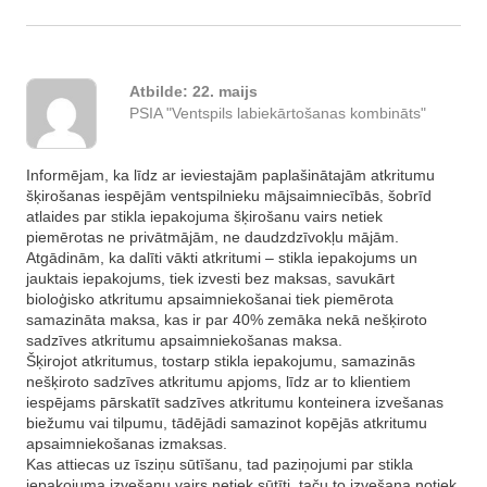
Atbilde:
22. maijs
PSIA "Ventspils labiekārtošanas kombināts"
Informējam, ka līdz ar ieviestajām paplašinātajām atkritumu
šķirošanas iespējām ventspilnieku mājsaimniecībās, šobrīd
atlaides par stikla iepakojuma šķirošanu vairs netiek
piemērotas ne privātmājām, ne daudzdzīvokļu mājām.
Atgādinām, ka dalīti vākti atkritumi – stikla iepakojums un
jauktais iepakojums, tiek izvesti bez maksas, savukārt
bioloģisko atkritumu apsaimniekošanai tiek piemērota
samazināta maksa, kas ir par 40% zemāka nekā nešķiroto
sadzīves atkritumu apsaimniekošanas maksa.
Šķirojot atkritumus, tostarp stikla iepakojumu, samazinās
nešķiroto sadzīves atkritumu apjoms, līdz ar to klientiem
iespējams pārskatīt sadzīves atkritumu konteinera izvešanas
biežumu vai tilpumu, tādējādi samazinot kopējās atkritumu
apsaimniekošanas izmaksas.
Kas attiecas uz īsziņu sūtīšanu, tad paziņojumi par stikla
iepakojuma izvešanu vairs netiek sūtīti, taču to izvešana notiek