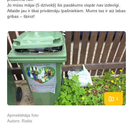
Jo mūsu mājai (5 dzīvokļi) šis pasākums vispār nav izdevīgi.
Atlaide jau ir tikai privātmāju īpašniekiem. Mums tas ir aiz labas
gribas – šķirot!
1
Apmeklētāja foto
Autors:
Raitis