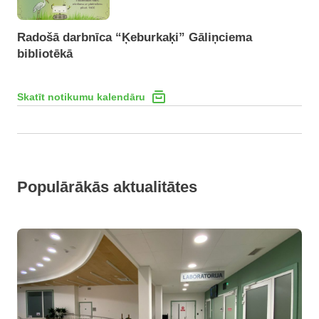
Radošā darbnīca “Ķeburkaķi” Gāliņciema
bibliotēkā
Skatīt notikumu kalendāru
Populārākās aktualitātes