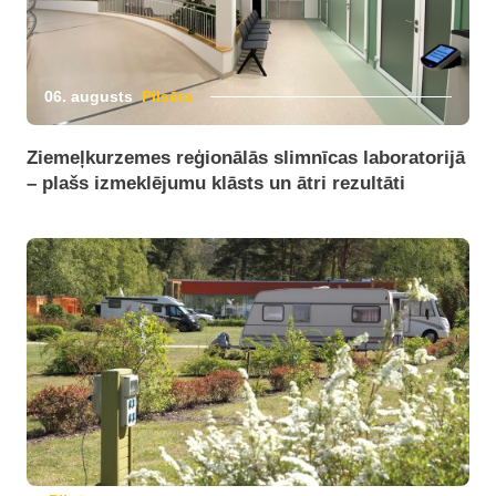
06. augusts
Pilsēta
Ziemeļkurzemes reģionālās slimnīcas laboratorijā
– plašs izmeklējumu klāsts un ātri rezultāti