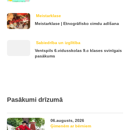
Meistarklase
Meistarklase | Etnogrāfisko cimdu adīšana
Sabiedrība un izglītība
Ventspils 6.vidusskolas 9.c klases svinīgais
pasākums
Pasākumi drīzumā
06.augusts, 2026
Ģimenēm ar bērniem