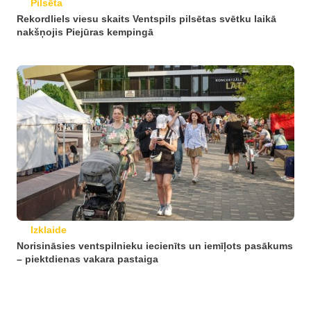
Pilsēta
Rekordliels viesu skaits Ventspils pilsētas svētku laikā
nakšņojis Piejūras kempingā
Izklaide
Norisināsies ventspilnieku iecienīts un iemīļots pasākums
– piektdienas vakara pastaiga