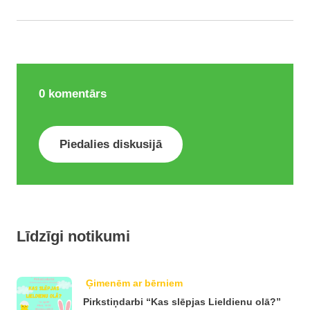
0
komentārs
Piedalies diskusijā
Līdzīgi notikumi
Ģimenēm ar bērniem
Pirkstiņdarbi “Kas slēpjas Lieldienu olā?”