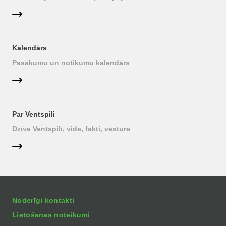
Kalendārs
Pasākumu un notikumu kalendārs
Par Ventspili
Dzīve Ventspilī, vide, fakti, vēsture
Noderīgi kontakti
Lietošanas noteikumi