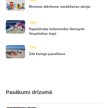
Cits
Bīstamo atkritumu savākšanas akcija
Cits
Paplašināta tirdzniecība Ventspils
Vecpilsētas tirgū
Cits
Zilā karoga pacelšana
Pasākumi drīzumā