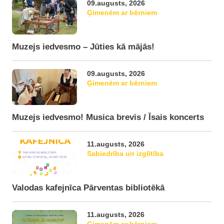
09.augusts, 2026
Ģimenēm ar bērniem
Muzejs iedvesmo – Jūties kā mājās!
09.augusts, 2026
Ģimenēm ar bērniem
Muzejs iedvesmo! Musica brevis / Īsais koncerts
11.augusts, 2026
Sabiedrība un izglītība
Valodas kafejnīca Pārventas bibliotēkā
11.augusts, 2026