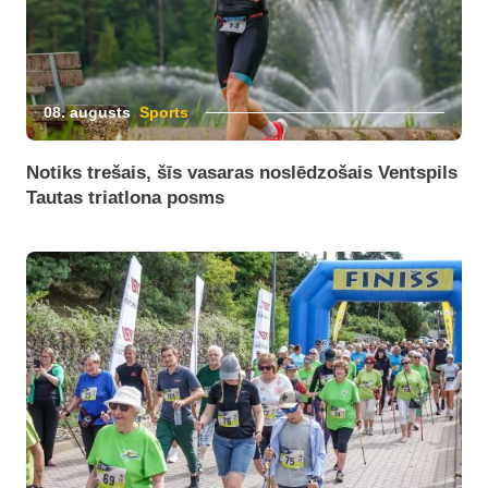
08. augusts
Sports
Notiks trešais, šīs vasaras noslēdzošais Ventspils
Tautas triatlona posms