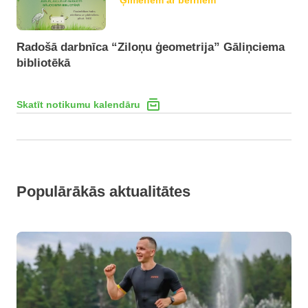
Ģimenēm ar bērniem
Radošā darbnīca “Ziloņu ģeometrija” Gāliņciema
bibliotēkā
Skatīt notikumu kalendāru
Populārākās aktualitātes