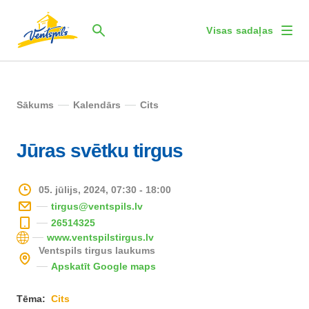
Visas sadaļas
Sākums
Kalendārs
Cits
Jūras svētku tirgus
05. jūlijs, 2024, 07:30 - 18:00
tirgus@ventspils.lv
26514325
www.ventspilstirgus.lv
Ventspils tirgus laukums
Apskatīt Google maps
Tēma:
Cits