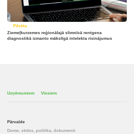
Pilsēta
Ziemeļkurzemes reģionālajā slimnīcā rentgena
diagnostikā izmanto mākslīgā intelekta risinājumus
Uzņēmumiem
Viesiem
Pārvalde
Dome, sēdes, politika, dokumenti