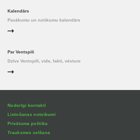
Kalendārs
Pasākumu un notikumu kalendārs
Par Ventspili
Dzīve Ventspilī, vide, fakti, vēsture
Noderīgi kontakti
Lietošanas noteikumi
Privātuma politika
Trauksmes celšana