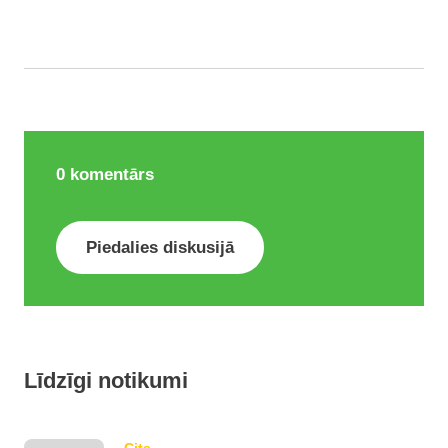
0
komentārs
Piedalies diskusijā
Līdzīgi notikumi