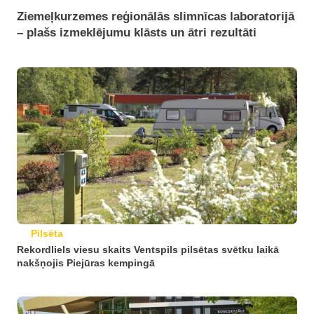
Ziemeļkurzemes reģionālās slimnīcas laboratorijā
– plašs izmeklējumu klāsts un ātri rezultāti
Pilsēta
Rekordliels viesu skaits Ventspils pilsētas svētku laikā
nakšņojis Piejūras kempingā