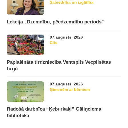
Sabiedrība un izglītība
Lekcija „Dzemdību, pēcdzemdību periods”
07.augusts, 2026
Cits
Paplašināta tirdzniecība Ventspils Vecpilsētas
tirgū
07.augusts, 2026
Ģimenēm ar bērniem
Radošā darbnīca “Ķeburkaķi” Gāliņciema
bibliotēkā