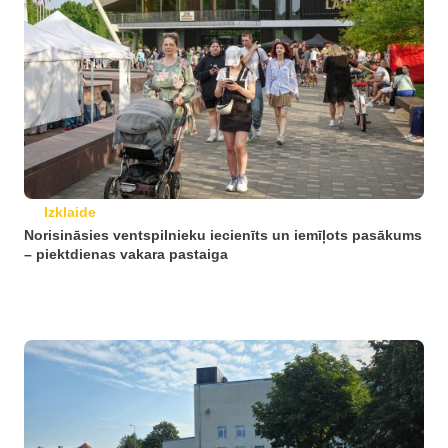
Izklaide
Norisināsies ventspilnieku iecienīts un iemīļots pasākums
– piektdienas vakara pastaiga