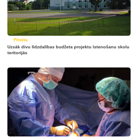
Pilsēta
Uzsāk divu līdzdalības budžeta projektu īstenošanu skolu
teritorijās