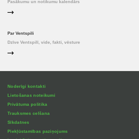
Pasākumu un notikumu kalendārs
Par Ventspili
Dzīve Ventspilī, vide, fakti, vēsture
Noderīgi kontakti
Lietošanas noteikumi
Privātuma politika
Trauksmes celšana
Sīkdatnes
Piekļūstamības paziņojums