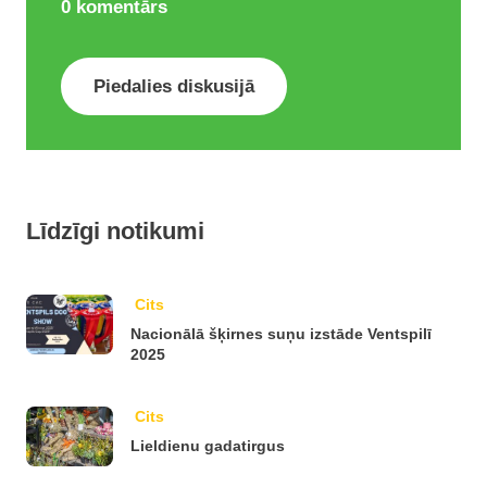
0
komentārs
Piedalies diskusijā
Līdzīgi notikumi
Cits
Nacionālā šķirnes suņu izstāde Ventspilī
2025
Cits
Lieldienu gadatirgus