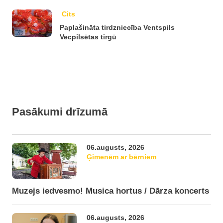
Cits
Paplašināta tirdzniecība Ventspils
Vecpilsētas tirgū
Pasākumi drīzumā
06.augusts, 2026
Ģimenēm ar bērniem
Muzejs iedvesmo! Musica hortus / Dārza koncerts
06.augusts, 2026