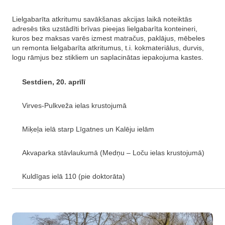
Lielgabarīta atkritumu savākšanas akcijas laikā noteiktās
adresēs tiks uzstādīti brīvas pieejas lielgabarīta konteineri,
kuros bez maksas varēs izmest matračus, paklājus, mēbeles
un remonta lielgabarīta atkritumus, t.i. kokmateriālus, durvis,
logu rāmjus bez stikliem un saplacinātas iepakojuma kastes.
Sestdien, 20. aprīlī
Virves-Pulkveža ielas krustojumā
Miķeļa ielā starp Līgatnes un Kalēju ielām
Akvaparka stāvlaukumā (Medņu – Loču ielas krustojumā)
Kuldīgas ielā 110 (pie doktorāta)