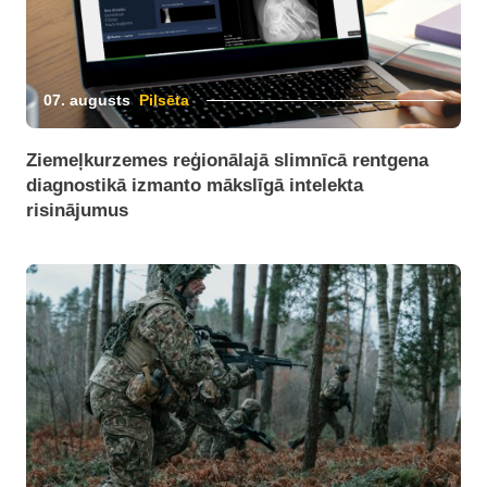
07. augusts
Pilsēta
Ziemeļkurzemes reģionālajā slimnīcā rentgena
diagnostikā izmanto mākslīgā intelekta
risinājumus