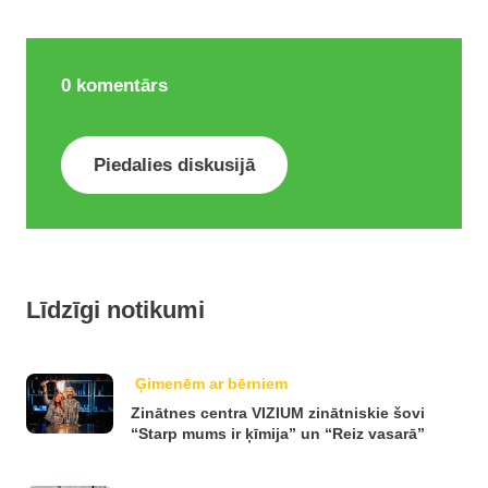
0
komentārs
Piedalies diskusijā
Līdzīgi notikumi
Ģimenēm ar bērniem
Zinātnes centra VIZIUM zinātniskie šovi
“Starp mums ir ķīmija” un “Reiz vasarā”