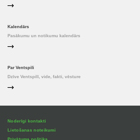
Kalendārs
Pasākumu un notikumu kalendārs
Par Ventspili
Dzīve Ventspilī, vide, fakti, vēsture
Noderīgi kontakti
Lietošanas noteikumi
Privātuma politika