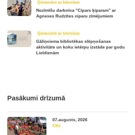
Ģimenēm ar bērniem
Nozīmīšu darbnīca “Cipars ķiparam” ar
Agneses Rudzītes ciparu zīmējumiem
Ģimenēm ar bērniem
Gāliņciema bibliotēkas slēpņošanas
aktivitāte un koku ietērpu izstāde par godu
Lieldienām
Pasākumi drīzumā
07.augusts, 2026
Cits