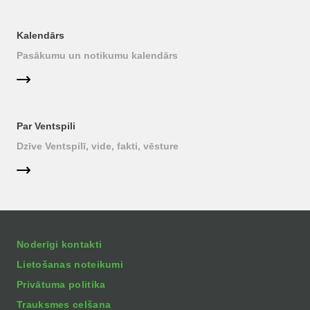
Kalendārs
Pasākumu un notikumu kalendārs
Par Ventspili
Dzīve Ventspilī, vide, fakti, vēsture
Noderīgi kontakti
Lietošanas noteikumi
Privātuma politika
Trauksmes celšana