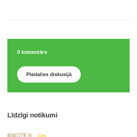
0
komentārs
Piedalies diskusijā
Līdzīgi notikumi
Cits