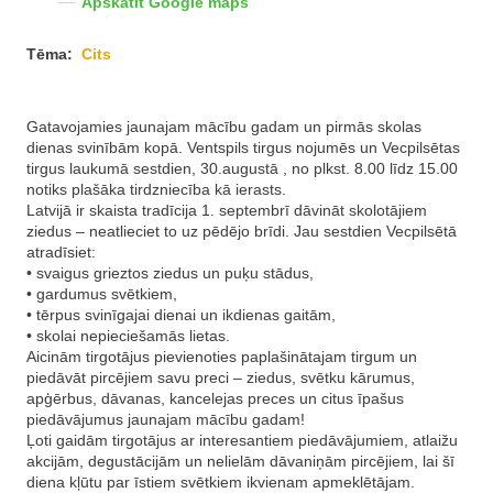
Apskatīt Google maps
Tēma:
Cits
Gatavojamies jaunajam mācību gadam un pirmās skolas
dienas svinībām kopā. Ventspils tirgus nojumēs un Vecpilsētas
tirgus laukumā sestdien, 30.augustā , no plkst. 8.00 līdz 15.00
notiks plašāka tirdzniecība kā ierasts.
Latvijā ir skaista tradīcija 1. septembrī dāvināt skolotājiem
ziedus – neatlieciet to uz pēdējo brīdi. Jau sestdien Vecpilsētā
atradīsiet:
• svaigus grieztos ziedus un puķu stādus,
• gardumus svētkiem,
• tērpus svinīgajai dienai un ikdienas gaitām,
• skolai nepieciešamās lietas.
Aicinām tirgotājus pievienoties paplašinātajam tirgum un
piedāvāt pircējiem savu preci – ziedus, svētku kārumus,
apģērbus, dāvanas, kancelejas preces un citus īpašus
piedāvājumus jaunajam mācību gadam!
Ļoti gaidām tirgotājus ar interesantiem piedāvājumiem, atlaižu
akcijām, degustācijām un nelielām dāvaniņām pircējiem, lai šī
diena kļūtu par īstiem svētkiem ikvienam apmeklētājam.