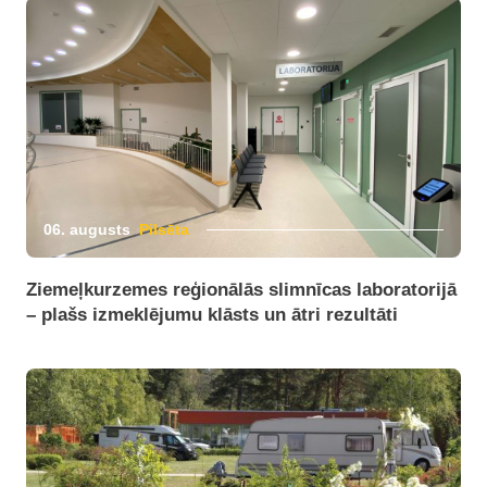
06. augusts
Pilsēta
Ziemeļkurzemes reģionālās slimnīcas laboratorijā
– plašs izmeklējumu klāsts un ātri rezultāti