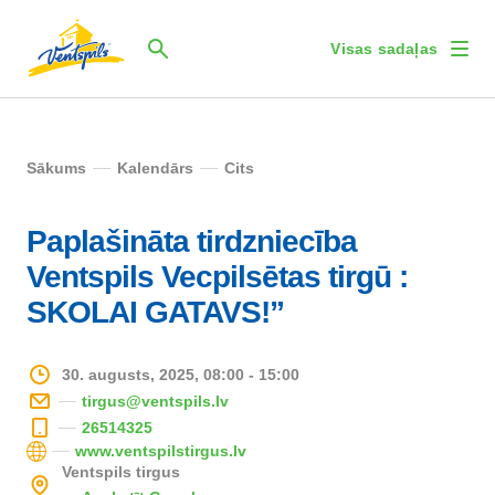
Visas sadaļas
Sākums
Kalendārs
Cits
Paplašināta tirdzniecība
Ventspils Vecpilsētas tirgū :
SKOLAI GATAVS!”
30. augusts, 2025, 08:00 - 15:00
tirgus@ventspils.lv
26514325
www.ventspilstirgus.lv
Ventspils tirgus