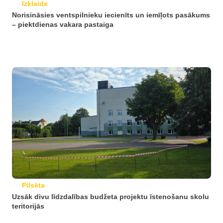
Izklaide
Norisināsies ventspilnieku iecienīts un iemīļots pasākums
– piektdienas vakara pastaiga
Pilsēta
Uzsāk divu līdzdalības budžeta projektu īstenošanu skolu
teritorijās