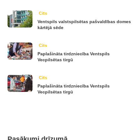
Cits
Ventspils valstspilsētas pašvaldības domes
kārtējā sēde
Cits
Paplašināta tirdzniecība Ventspils
Vecpilsētas tirgū
Cits
Paplašināta tirdzniecība Ventspils
Vecpilsētas tirgū
Pasākumi drīzumā