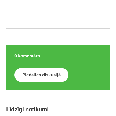
0
komentārs
Piedalies diskusijā
Līdzīgi notikumi