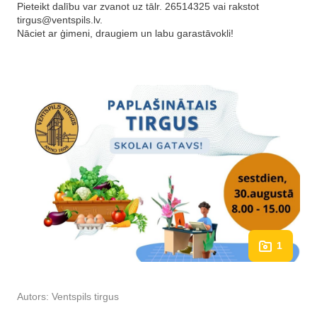
Pieteikt dalību var zvanot uz tālr. 26514325 vai rakstot
tirgus@ventspils.lv
.
Nāciet ar ģimeni, draugiem un labu garastāvokli!
1
Autors:
Ventspils tirgus