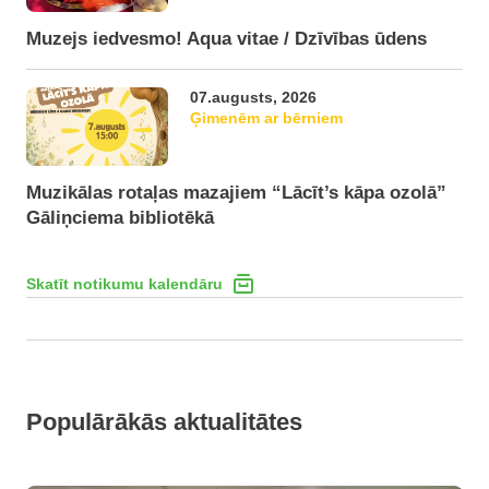
Muzejs iedvesmo! Aqua vitae / Dzīvības ūdens
07.augusts, 2026
Ģimenēm ar bērniem
Muzikālas rotaļas mazajiem “Lācīt’s kāpa ozolā”
Gāliņciema bibliotēkā
Skatīt notikumu kalendāru
Populārākās aktualitātes