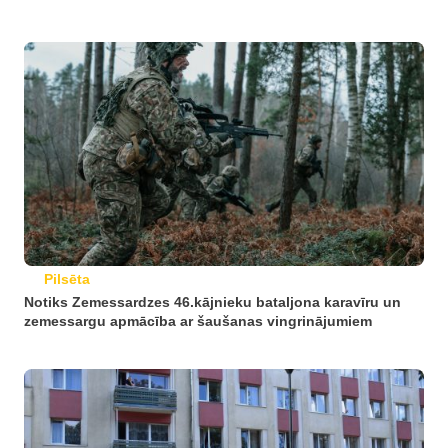
Pilsēta
Notiks Zemessardzes 46.kājnieku bataljona karavīru un
zemessargu apmācība ar šaušanas vingrinājumiem