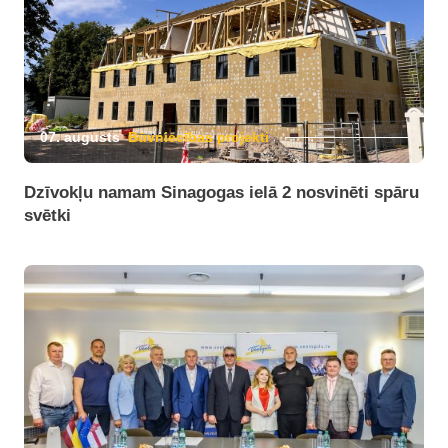
07. augusts
Būvniecības projekti
Dzīvokļu namam Sinagogas ielā 2 nosvinēti spāru
svētki