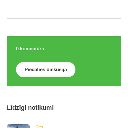
0
komentārs
Piedalies diskusijā
Līdzīgi notikumi
Cits