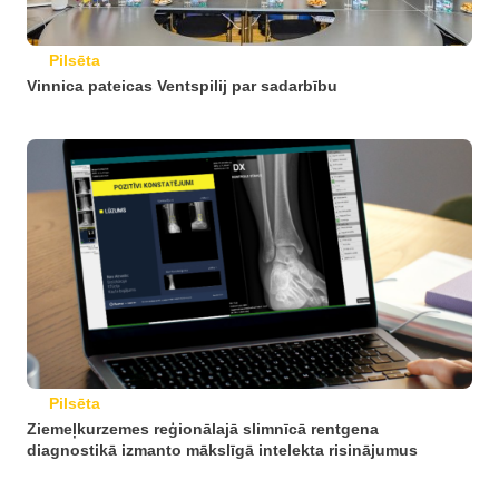
Pilsēta
Vinnica pateicas Ventspilij par sadarbību
Pilsēta
Ziemeļkurzemes reģionālajā slimnīcā rentgena
diagnostikā izmanto mākslīgā intelekta risinājumus