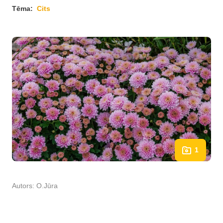
Tēma:
Cits
1
Autors:
O.Jūra