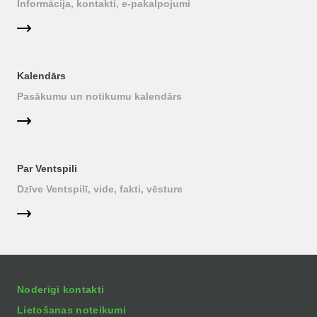
Informācija, kontakti, e-pakalpojumi
Kalendārs
Pasākumu un notikumu kalendārs
Par Ventspili
Dzīve Ventspilī, vide, fakti, vēsture
Noderīgi kontakti
Lietošanas noteikumi