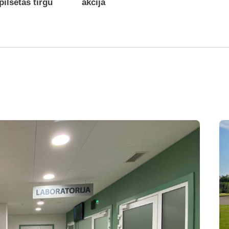
pilsētas tirgū
akcija