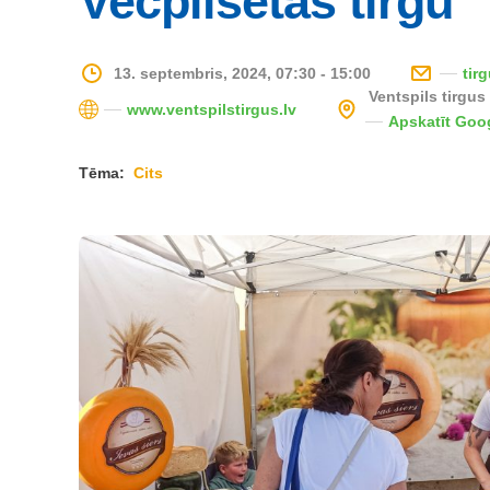
Vecpilsētas tirgū
13. septembris, 2024, 07:30 - 15:00
tir
Ventspils tirgu
www.ventspilstirgus.lv
Apskatīt Goo
Tēma:
Cits