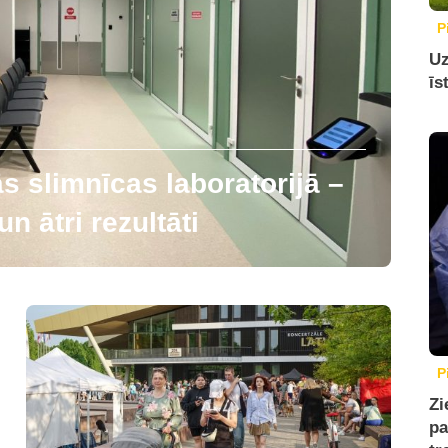
P
Uz
īs
 slimnīcas laboratorijā –
n ātri rezultāti
P
Zi
pa