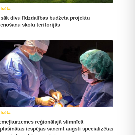
ilsēta
sāk divu līdzdalības budžeta projektu
tenošanu skolu teritorijās
ilsēta
emeļkurzemes reģionālajā slimnīcā
plašinātas iespējas saņemt augsti specializētas