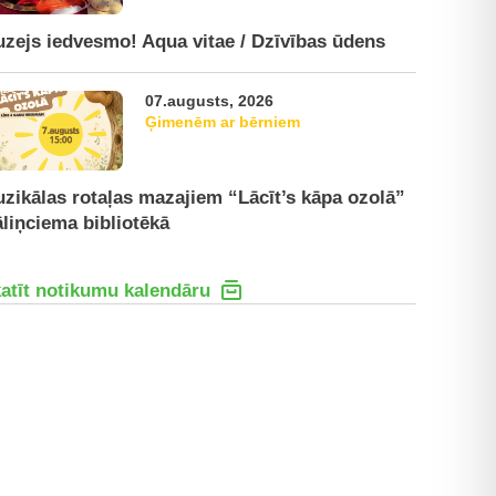
zejs iedvesmo! Aqua vitae / Dzīvības ūdens
07.augusts, 2026
Ģimenēm ar bērniem
zikālas rotaļas mazajiem “Lācīt’s kāpa ozolā”
liņciema bibliotēkā
atīt notikumu kalendāru