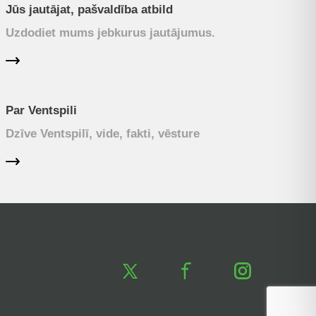
Jūs jautājat, pašvaldība atbild
Uzdodiet mums jebkurus jautājumus.
Par Ventspili
Dzīve Ventspilī, vide, fakti, vēsture