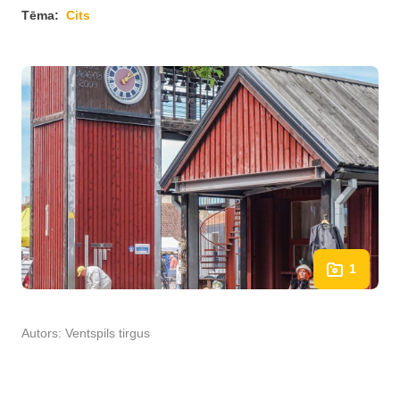
Tēma:
Cits
1
Autors:
Ventspils tirgus