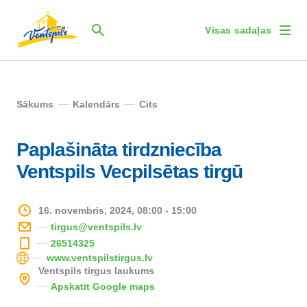
Visas sadaļas
Sākums
Kalendārs
Cits
Paplašināta tirdzniecība
Ventspils Vecpilsētas tirgū
16. novembris, 2024, 08:00 - 15:00
tirgus@ventspils.lv
26514325
www.ventspilstirgus.lv
Ventspils tirgus laukums
Apskatīt Google maps