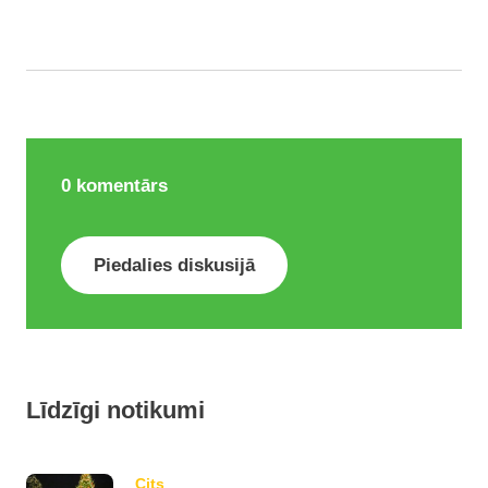
0
komentārs
Piedalies diskusijā
Līdzīgi notikumi
Cits