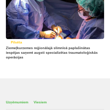
Pilsēta
Ziemeļkurzemes reģionālajā slimnīcā paplašinātas
iespējas saņemt augsti specializētas traumatoloģiskās
operācijas
Uzņēmumiem
Viesiem