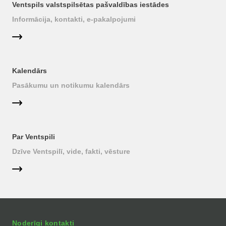
Ventspils valstspilsētas pašvaldības iestādes
Informācija, kontakti, e-pakalpojumi
Kalendārs
Pasākumu un notikumu kalendārs
Par Ventspili
Dzīve Ventspilī, vide, fakti, vēsture
Noderīgi kontakti