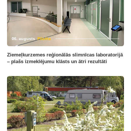
06. augusts
Pilsēta
Ziemeļkurzemes reģionālās slimnīcas laboratorijā
– plašs izmeklējumu klāsts un ātri rezultāti