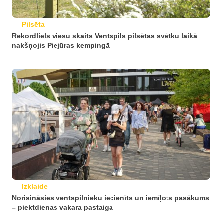
Pilsēta
Rekordliels viesu skaits Ventspils pilsētas svētku laikā
nakšņojis Piejūras kempingā
Izklaide
Norisināsies ventspilnieku iecienīts un iemīļots pasākums
– piektdienas vakara pastaiga