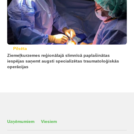
Pilsēta
Ziemeļkurzemes reģionālajā slimnīcā paplašinātas
iespējas saņemt augsti specializētas traumatoloģiskās
operācijas
Uzņēmumiem
Viesiem