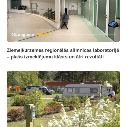
06. augusts
Pilsēta
Ziemeļkurzemes reģionālās slimnīcas laboratorijā
– plašs izmeklējumu klāsts un ātri rezultāti