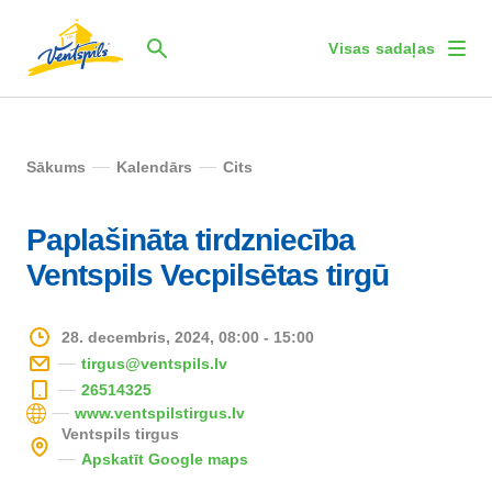
Visas sadaļas
Sākums
Kalendārs
Cits
Paplašināta tirdzniecība
Ventspils Vecpilsētas tirgū
28. decembris, 2024, 08:00 - 15:00
tirgus@ventspils.lv
26514325
www.ventspilstirgus.lv
Ventspils tirgus
Apskatīt Google maps