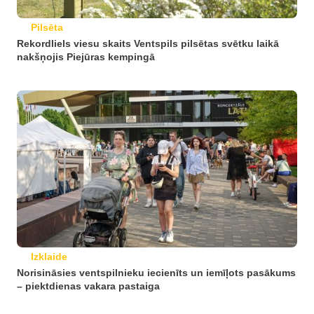
Pilsēta
Rekordliels viesu skaits Ventspils pilsētas svētku laikā
nakšņojis Piejūras kempingā
Izklaide
Norisināsies ventspilnieku iecienīts un iemīļots pasākums
– piektdienas vakara pastaiga