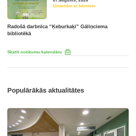
07.augusts, 2026
Ģimenēm ar bērniem
Radošā darbnīca “Ķeburkaķi” Gāliņciema
bibliotēkā
Skatīt notikumu kalendāru
Populārākās aktualitātes