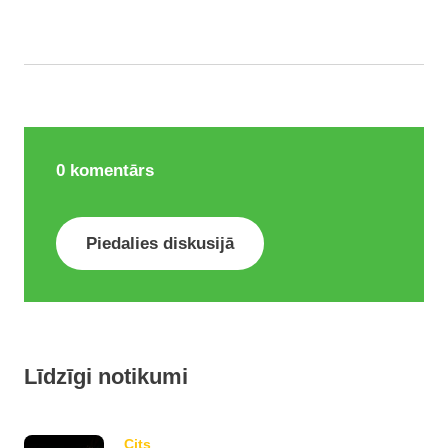
0
komentārs
Piedalies diskusijā
Līdzīgi notikumi
Cits