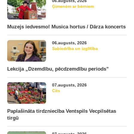
06.augusts, 2026
Ģimenēm ar bērniem
Muzejs iedvesmo! Musica hortus / Dārza koncerts
06.augusts, 2026
Sabiedrība un izglītība
Lekcija „Dzemdību, pēcdzemdību periods”
07.augusts, 2026
Cits
Paplašināta tirdzniecība Ventspils Vecpilsētas
tirgū