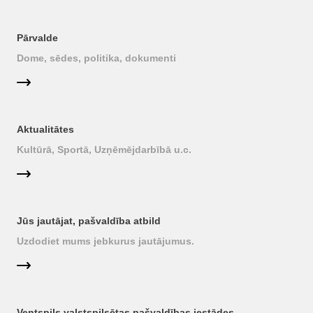
Pārvalde
Dome, sēdes, politika, dokumenti
Aktualitātes
Kultūrā, Sportā, Uzņēmējdarbībā u.c.
Jūs jautājat, pašvaldība atbild
Uzdodiet mums jebkurus jautājumus.
Ventspils valstspilsētas pašvaldības iestādes