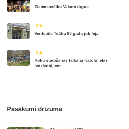
Ziemassvētku Vakara tirgus
Cits
Ventspils Teātra 80 gadu jubileja
Cits
Koku stādīšanas talka ar Katoļu ielas
iedzīvotājiem
Pasākumi drīzumā