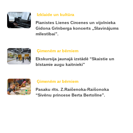
Izklaide un kultūra
Pianistes Lienes Circenes un vijolnieka
Gidona Grīnberga koncerts „Slavinājums
mīlestībai”.
Ģimenēm ar bērniem
Ekskursija jaunajā izstādē “Skaistie un
bīstamie augu kaitnieki”
Ģimenēm ar bērniem
Pasaku rīts. Z.Raičenoka-Raišonoka
“Sivēnu princese Berta Bertolīne”.