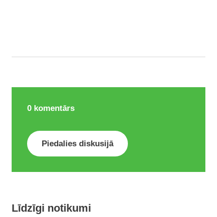
0
komentārs
Piedalies diskusijā
Līdzīgi notikumi