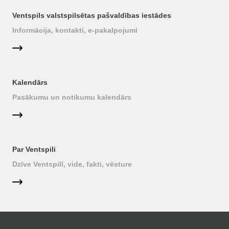
Ventspils valstspilsētas pašvaldības iestādes
Informācija, kontakti, e-pakalpojumi
Kalendārs
Pasākumu un notikumu kalendārs
Par Ventspili
Dzīve Ventspilī, vide, fakti, vēsture