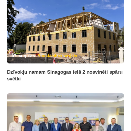
07. augusts
Būvniecības projekti
Dzīvokļu namam Sinagogas ielā 2 nosvinēti spāru
svētki