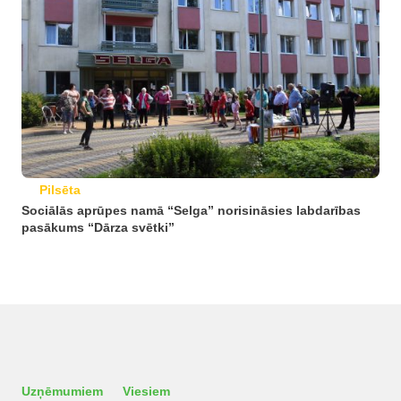
Pilsēta
Sociālās aprūpes namā “Selga” norisināsies labdarības
pasākums “Dārza svētki”
Uzņēmumiem
Viesiem