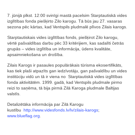
7. jūnijā plkst. 12:00 svinīgi mastā pacelsim Starptautiskā vides
izglītības fonda piešķirto Zilo karogu. Tā būs jau 27. vasaras
sezona pēc kārtas, kad Ventspils pludmalē plīvos Zilais karogs.
Starptautiskais vides izglītības fonds, piešķirot Zilo karogu,
vērtē pašvaldības darbu pēc 33 kritērijiem, kas sadalīti četrās
grupās – vides izglītība un informācija, ūdens kvalitāte,
apsaimniekošana un drošība.
Zilais Karogs ir pasaules populārākais tūrisma ekosertifikāts,
kas tiek plaši atpazīts gan iedzīvotāju, gan pašvaldību un vides
institūciju vidū un tā ir viena no Starptautiskā vides izglītības
fonda aktivitātēm. 1999. gadā, kad Ventspils pludmale pirmo
reizi to saņēma, tā bija pirmā Zilā Karoga pludmale Baltijas
valstīs.
Detalizētāka informācija par Zilā Karogu
kustību
http://www.videsfonds.lv/lv/zilais-karogs
;
www.blueflag.org
.