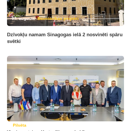
07. augusts
Būvniecības projekti
Dzīvokļu namam Sinagogas ielā 2 nosvinēti spāru
svētki
Pilsēta