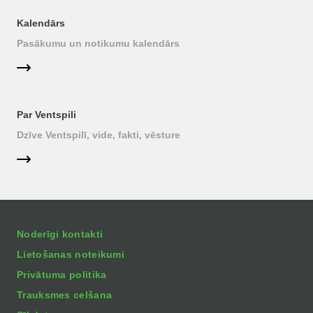
Kalendārs
Pasākumu un notikumu kalendārs
Par Ventspili
Dzīve Ventspilī, vide, fakti, vēsture
Noderīgi kontakti
Lietošanas noteikumi
Privātuma politika
Trauksmes celšana