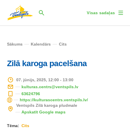
Visas sadaļas
Sākums
Kalendārs
Cits
Zilā karoga pacelšana
07. jūnijs, 2025, 12:00 - 13:00
kulturas.centrs@ventspils.lv
63624796
https://kulturascentrs.ventspils.lv/
Ventspils Zilā karoga pludmale
Apskatīt Google maps
Tēma:
Cits