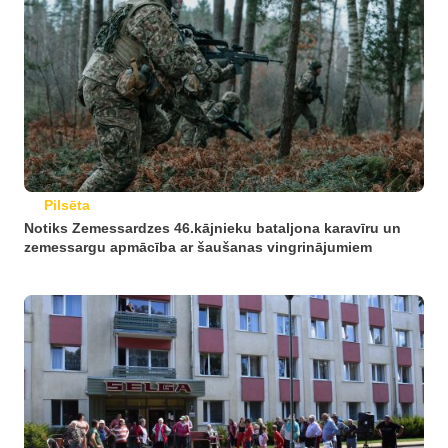
Pilsēta
Notiks Zemessardzes 46.kājnieku bataljona karavīru un
zemessargu apmācība ar šaušanas vingrinājumiem