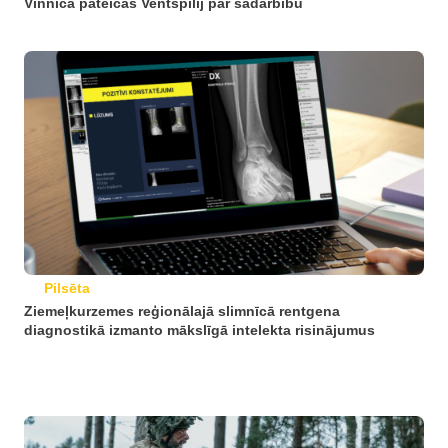
Vinnica pateicas Ventspilij par sadarbību
Pilsēta
Ziemeļkurzemes reģionālajā slimnīcā rentgena
diagnostikā izmanto mākslīgā intelekta risinājumus