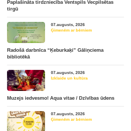
Paplašināta tirdzniecība Ventspils Vecpilsētas
tirgū
07.augusts, 2026
Ģimenēm ar bērniem
Radošā darbnīca “Ķeburkaķi” Gāliņciema
bibliotēkā
07.augusts, 2026
Izklaide un kultūra
Muzejs iedvesmo! Aqua vitae / Dzīvības ūdens
07.augusts, 2026
Ģimenēm ar bērniem