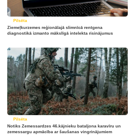
Pilsēta
Ziemeļkurzemes reģionālajā slimnīcā rentgena
diagnostikā izmanto mākslīgā intelekta risinājumus
Pilsēta
Notiks Zemessardzes 46.kājnieku bataljona karavīru un
zemessargu apmācība ar šaušanas vingrinājumiem