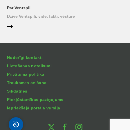
Par Ventspili
Dzīve Ventspilī, vide, fakti, vēsture
Noderīgi kontakti
Lietošanas noteikumi
Privātuma politika
Trauksmes celšana
Sīkdatnes
Piekļūstamības paziņojums
Iepriekšējā portāla versija