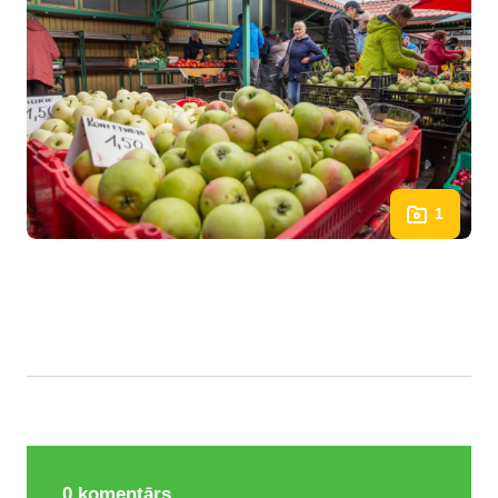
1
0
komentārs