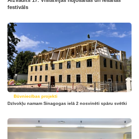
Aizvadīts 17. Vislatvijas nūjošanas un iešanas
festivāls
Būvniecības projekti
Dzīvokļu namam Sinagogas ielā 2 nosvinēti spāru svētki