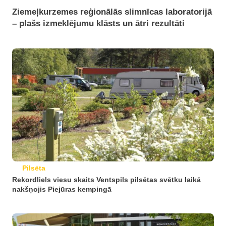
Ziemeļkurzemes reģionālās slimnīcas laboratorijā
– plašs izmeklējumu klāsts un ātri rezultāti
Pilsēta
Rekordliels viesu skaits Ventspils pilsētas svētku laikā
nakšņojis Piejūras kempingā