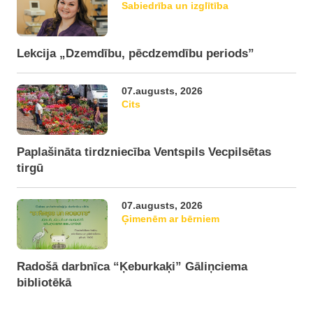
Sabiedrība un izglītība
Lekcija „Dzemdību, pēcdzemdību periods”
07.augusts, 2026
Cits
Paplašināta tirdzniecība Ventspils Vecpilsētas
tirgū
07.augusts, 2026
Ģimenēm ar bērniem
Radošā darbnīca “Ķeburkaķi” Gāliņciema
bibliotēkā