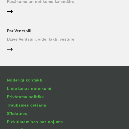
Pasākumu un notikumu kalendārs
Par Ventspili
Dzīve Ventspilī, vide, fakti, vēsture
Noderīgi kontakti
Lietošanas noteikumi
Privātuma politika
Trauksmes celšana
Sīkdatnes
Piekļūstamības paziņojums