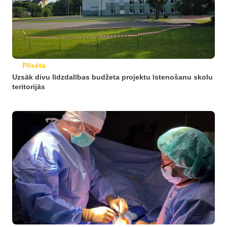
Pilsēta
Uzsāk divu līdzdalības budžeta projektu īstenošanu skolu
teritorijās