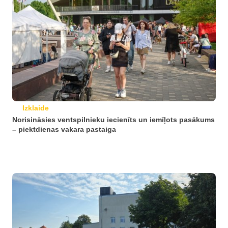
Izklaide
Norisināsies ventspilnieku iecienīts un iemīļots pasākums
– piektdienas vakara pastaiga