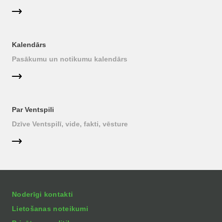
Kalendārs
Pasākumu un notikumu kalendārs
Par Ventspili
Dzīve Ventspilī, vide, fakti, vēsture
Noderīgi kontakti
Lietošanas noteikumi