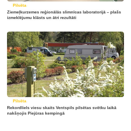
Pilsēta
Ziemeļkurzemes reģionālās slimnīcas laboratorijā – plašs
izmeklējumu klāsts un ātri rezultāti
Pilsēta
Rekordliels viesu skaits Ventspils pilsētas svētku laikā
nakšņojis Piejūras kempingā