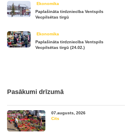
Ekonomika
Paplašināta tirdzniecība Ventspils
Vecpilsētas tirgū
Ekonomika
Paplašināta tirdzniecība Ventspils
Vecpilsētas tirgū (24.02.)
Pasākumi drīzumā
07.augusts, 2026
Cits