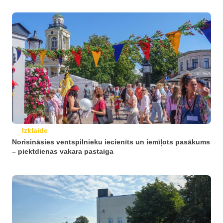
Izklaide
Norisināsies ventspilnieku iecienīts un iemīļots pasākums
– piektdienas vakara pastaiga