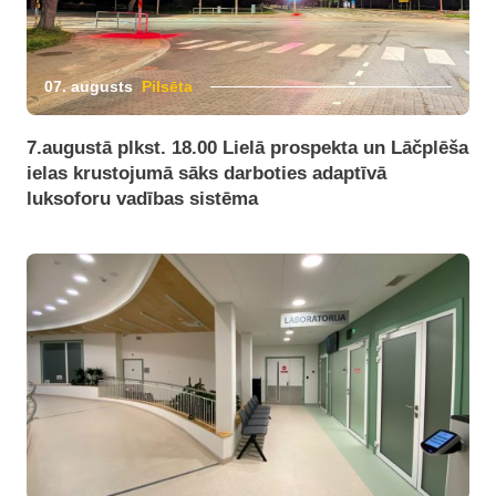
07. augusts
Pilsēta
7.augustā plkst. 18.00 Lielā prospekta un Lāčplēša
ielas krustojumā sāks darboties adaptīvā
luksoforu vadības sistēma