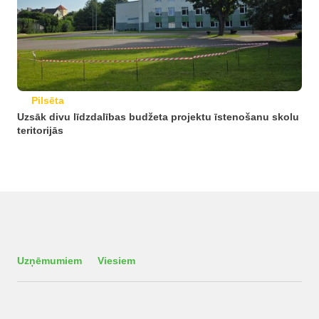
Pilsēta
Uzsāk divu līdzdalības budžeta projektu īstenošanu skolu
teritorijās
Uzņēmumiem
Viesiem