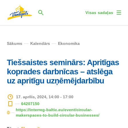
Visas sadaļas
Sākums
Kalendārs
Ekonomika
Tiešsaistes seminārs: Apritīgas
koprades darbnīcas – atslēga
uz apritīgu uzņēmējdarbību
17. aprīlis, 2024, 14:00 - 17:00
64207150
https://interreg-baltic.eu/event/circular-
makerspaces-to-build-circular-businesses/