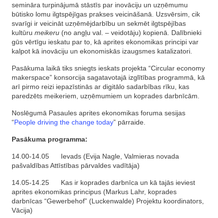
semināra turpinājumā stāstīs par inovāciju un uzņēmumu
būtisko lomu ilgtspējīgas prakses veicināšanā. Uzsvērsim, cik
svarīgi ir veicināt uzņēmējdarbību un sekmēt ilgtspējības
kultūru
meikeru
(no angļu val. – veidotāju) kopienā. Dalībnieki
gūs vērtīgu ieskatu par to, kā aprites ekonomikas principi var
kalpot kā inovāciju un ekonomiskās izaugsmes katalizatori.
Pasākuma laikā tiks sniegts ieskats projekta “Circular economy
makerspace” konsorcija sagatavotajā izglītības programmā, kā
arī pirmo reizi iepazīstinās ar digitālo sadarbības rīku, kas
paredzēts meikeriem, uzņēmumiem un koprades darbnīcām.
Noslēgumā Pasaules aprites ekonomikas foruma sesijas
“
People driving the change today
” pārraide.
Pasākuma programma:
14.00-14.05 Ievads (Evija Nagle, Valmieras novada
pašvaldības Attīstības pārvaldes vadītāja)
14.05-14.25 Kas ir koprades darbnīca un kā tajās ieviest
aprites ekonomikas principus (Markus Lahr, koprades
darbnīcas “Gewerbehof” (Luckenwalde) Projektu koordinators,
Vācija)