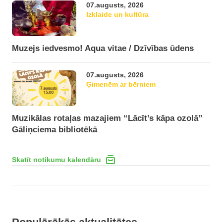
07.augusts, 2026
Izklaide un kultūra
Muzejs iedvesmo! Aqua vitae / Dzīvības ūdens
07.augusts, 2026
Ģimenēm ar bērniem
Muzikālas rotaļas mazajiem “Lācīt’s kāpa ozolā”
Gāliņciema bibliotēkā
Skatīt notikumu kalendāru