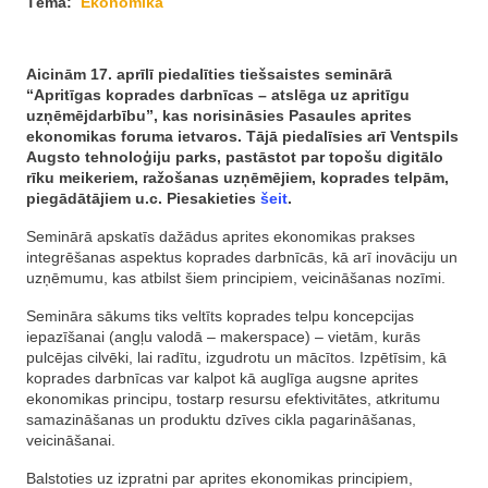
Tēma:
Ekonomika
Aicinām 17. aprīlī piedalīties tiešsaistes seminārā
“Apritīgas koprades darbnīcas – atslēga uz apritīgu
uzņēmējdarbību”, kas norisināsies Pasaules aprites
ekonomikas foruma ietvaros. Tājā piedalīsies arī Ventspils
Augsto tehnoloģiju parks, pastāstot par topošu digitālo
rīku meikeriem, ražošanas uzņēmējiem, koprades telpām,
piegādātājiem u.c. Piesakieties
šeit
.
Seminārā apskatīs dažādus aprites ekonomikas prakses
integrēšanas aspektus koprades darbnīcās, kā arī inovāciju un
uzņēmumu, kas atbilst šiem principiem, veicināšanas nozīmi.
Semināra sākums tiks veltīts koprades telpu koncepcijas
iepazīšanai (angļu valodā – makerspace) – vietām, kurās
pulcējas cilvēki, lai radītu, izgudrotu un mācītos. Izpētīsim, kā
koprades darbnīcas var kalpot kā auglīga augsne aprites
ekonomikas principu, tostarp resursu efektivitātes, atkritumu
samazināšanas un produktu dzīves cikla pagarināšanas,
veicināšanai.
Balstoties uz izpratni par aprites ekonomikas principiem,