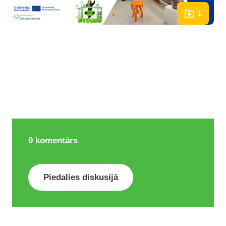
1
0
komentārs
Piedalies diskusijā