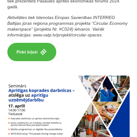
tiek prezentēts Pasaules aprites ekonomikas forums 2024.
gadā.
Aktivitātes tiek īstenotas Eiropas Savienības INTERREG
Baltijas jūras reģiona programmas projekta “Circular Economy
makerspace” (projekta Nr. #C024) ietvaros. Vairāk
informācijas: www.vatp.lv/projekti/circular-spaces.
Pirkt biļeti