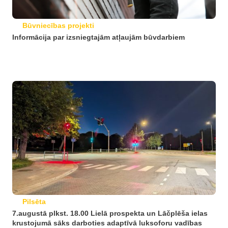
Būvniecības projekti
Informācija par izsniegtajām atļaujām būvdarbiem
Pilsēta
7.augustā plkst. 18.00 Lielā prospekta un Lāčplēša ielas
krustojumā sāks darboties adaptīvā luksoforu vadības