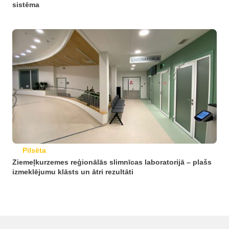
sistēma
Pilsēta
Ziemeļkurzemes reģionālās slimnīcas laboratorijā – plašs
izmeklējumu klāsts un ātri rezultāti