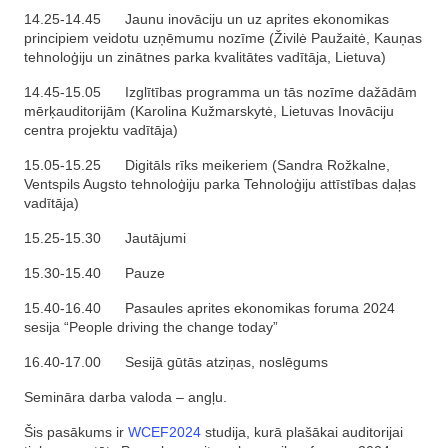
14.25-14.45 Jaunu inovāciju un uz aprites ekonomikas
principiem veidotu uzņēmumu nozīme (Živilė Paužaitė, Kauņas
tehnoloģiju un zinātnes parka kvalitātes vadītāja, Lietuva)
14.45-15.05 Izglītības programma un tās nozīme dažādām
mērķauditorijām (Karolina Kužmarskytė, Lietuvas Inovāciju
centra projektu vadītāja)
15.05-15.25 Digitāls rīks meikeriem (Sandra Rožkalne,
Ventspils Augsto tehnoloģiju parka Tehnoloģiju attīstības daļas
vadītāja)
15.25-15.30 Jautājumi
15.30-15.40 Pauze
15.40-16.40 Pasaules aprites ekonomikas foruma 2024
sesija “People driving the change today”
16.40-17.00 Sesijā gūtās atziņas, noslēgums
Semināra darba valoda – angļu.
Šis pasākums ir
WCEF2024
studija, kurā plašākai auditorijai