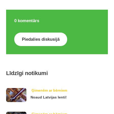
0
komentārs
Piedalies diskusijā
Līdzīgi notikumi
Ģimenēm ar bērniem
Noaud Latvijas lenti!