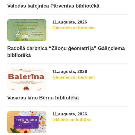
Valodas kafejnīca Pārventas bibliotēkā
11.augusts, 2026
Ģimenēm ar bērniem
Radošā darbnīca “Ziloņu ģeometrija” Gāliņciema
bibliotēkā
11.augusts, 2026
Ģimenēm ar bērniem
Vasaras kino Bērnu bibliotēkā
11.augusts, 2026
Izklaide un kultūra