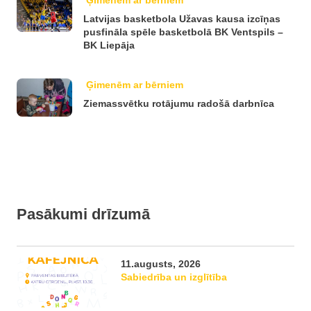
Ģimenēm ar bērniem
Latvijas basketbola Užavas kausa izcīņas
pusfināla spēle basketbolā BK Ventspils –
BK Liepāja
Ģimenēm ar bērniem
Ziemassvētku rotājumu radošā darbnīca
Pasākumi drīzumā
11.augusts, 2026
Sabiedrība un izglītība