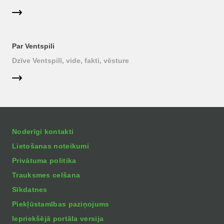
Par Ventspili
Dzīve Ventspilī, vide, fakti, vēsture
Noderīgi kontakti
Lietošanas noteikumi
Privātuma politika
Trauksmes celšana
Sīkdatnes
Piekļūstamības paziņojums
Iepriekšējā portāla versija