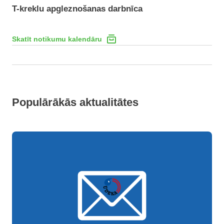
T-kreklu apgleznošanas darbnīca
Skatīt notikumu kalendāru
Populārākās aktualitātes