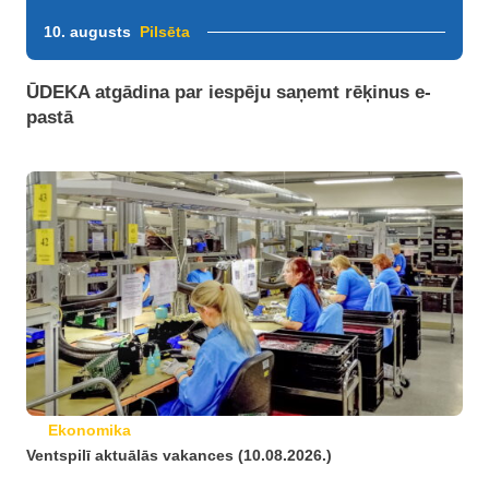
10. augusts
Pilsēta
ŪDEKA atgādina par iespēju saņemt rēķinus e-
pastā
Ekonomika
Ventspilī aktuālās vakances (10.08.2026.)