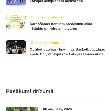
Latvijas čempionāts taekvondo
Ģimenēm ar bērniem
Darbošanās bērniem pasākumu cikla
“Stārķis un robots” ietvaros
Ģimenēm ar bērniem
Optibet Latvijas- Igaunijas Basketbola Līgas
spēle BK „Ventspils” – Latvijas Universitāte
Pasākumi drīzumā
06.augusts, 2026