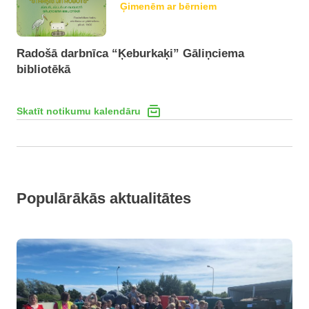
Ģimenēm ar bērniem
Radošā darbnīca “Ķeburkaķi” Gāliņciema
bibliotēkā
Skatīt notikumu kalendāru
Populārākās aktualitātes