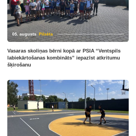
05. augusts
Pilsēta
Vasaras skoliņas bērni kopā ar PSIA “Ventspils
labiekārtošanas kombināts” iepazīst atkritumu
šķirošanu