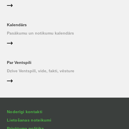
Kalendārs
Pasākumu un notikumu kalendārs
Par Ventspili
Dzīve Ventspilī, vide, fakti, vēsture
Noderīgi kontakti
Lietošanas noteikumi
Privātuma politika