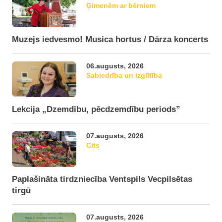
Ģimenēm ar bērniem
Muzejs iedvesmo! Musica hortus / Dārza koncerts
06.augusts, 2026
Sabiedrība un izglītība
Lekcija „Dzemdību, pēcdzemdību periods”
07.augusts, 2026
Cits
Paplašināta tirdzniecība Ventspils Vecpilsētas
tirgū
07.augusts, 2026