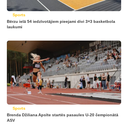
Sports
Bērzu ielā 54 iedzīvotājiem pieejami divi 3×3 basketbola
laukumi
Sports
Brenda Džiliana Apsīte startēs pasaules U-20 čempionātā
ASV