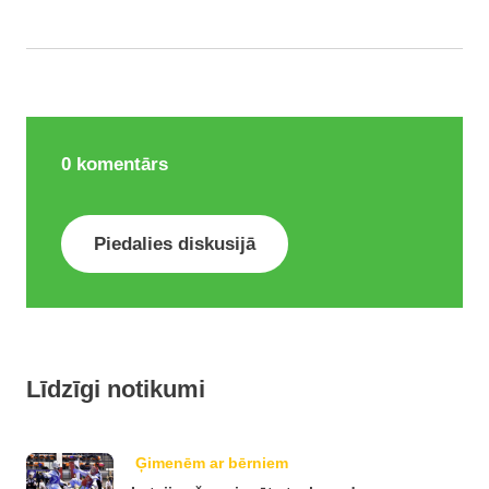
0
komentārs
Piedalies diskusijā
Līdzīgi notikumi
Ģimenēm ar bērniem