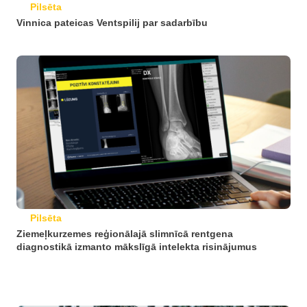
Pilsēta
Vinnica pateicas Ventspilij par sadarbību
Pilsēta
Ziemeļkurzemes reģionālajā slimnīcā rentgena
diagnostikā izmanto mākslīgā intelekta risinājumus