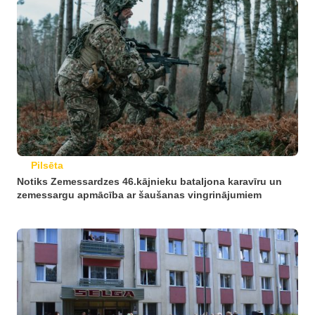
Pilsēta
Notiks Zemessardzes 46.kājnieku bataljona karavīru un
zemessargu apmācība ar šaušanas vingrinājumiem