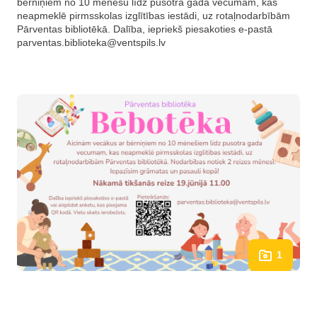
bērniņiem no 10 mēnešu līdz pusotra gada vecumam, kas
neapmeklē pirmsskolas izglītības iestādi, uz rotaļnodarbībām
Pārventas bibliotēkā. Dalība, iepriekš piesakoties e-pastā
parventas.biblioteka@ventspils.lv
1