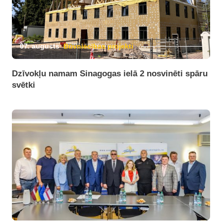
07. augusts
Būvniecības projekti
Dzīvokļu namam Sinagogas ielā 2 nosvinēti spāru
svētki