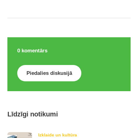
0
komentārs
Piedalies diskusijā
Līdzīgi notikumi
Izklaide un kultūra