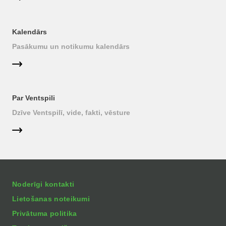
Kalendārs
Pasākumu un notikumu kalendārs
Par Ventspili
Dzīve Ventspilī, vide, fakti, vēsture
Noderīgi kontakti
Lietošanas noteikumi
Privātuma politika