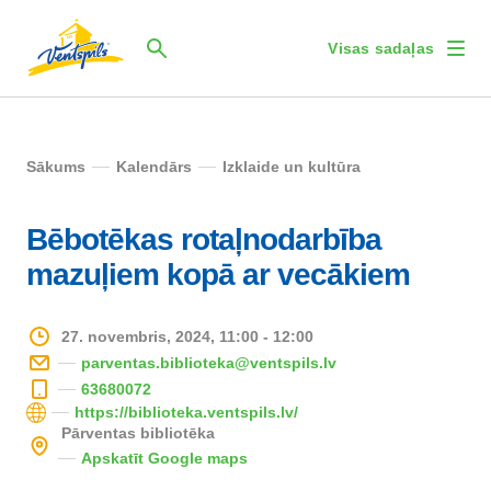
Visas sadaļas
Sākums
Kalendārs
Izklaide un kultūra
Bēbotēkas rotaļnodarbība
mazuļiem kopā ar vecākiem
27. novembris, 2024, 11:00 - 12:00
parventas.biblioteka@ventspils.lv
63680072
https://biblioteka.ventspils.lv/
Pārventas bibliotēka
Apskatīt Google maps