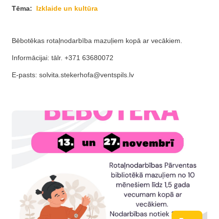
Tēma:
Izklaide un kultūra
Bēbotēkas rotaļnodarbība mazuļiem kopā ar vecākiem.
Informācijai: tālr. +371 63680072
E-pasts:
solvita.stekerhofa@ventspils.lv