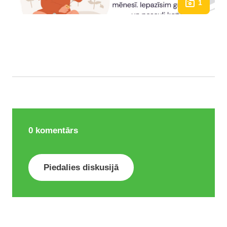
1
0
komentārs
Piedalies diskusijā