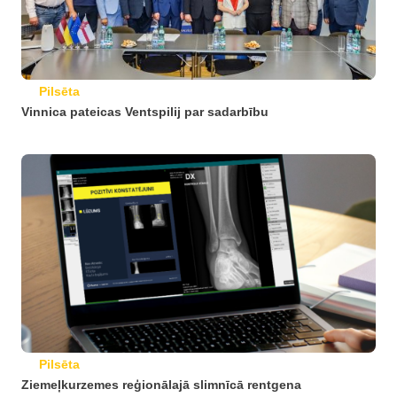
Pilsēta
Vinnica pateicas Ventspilij par sadarbību
Pilsēta
Ziemeļkurzemes reģionālajā slimnīcā rentgena