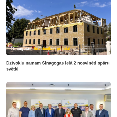
07. augusts
Būvniecības projekti
Dzīvokļu namam Sinagogas ielā 2 nosvinēti spāru
svētki