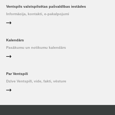
Ventspils valstspilsētas pašvaldības iestādes
Informācija, kontakti, e-pakalpojumi
Kalendārs
Pasākumu un notikumu kalendārs
Par Ventspili
Dzīve Ventspilī, vide, fakti, vēsture