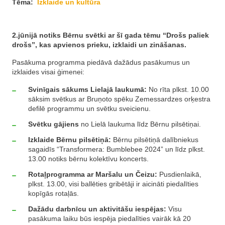
Tēma:
Izklaide un kultūra
2.jūnijā notiks Bērnu svētki ar šī gada tēmu “Drošs paliek
drošs”, kas apvienos prieku, izklaidi un zināšanas.
Pasākuma programma piedāvā dažādus pasākumus un
izklaides visai ģimenei:
Svinīgais sākums Lielajā laukumā:
No rīta plkst. 10.00
sāksim svētkus ar Bruņoto spēku Zemessardzes orķestra
defilē programmu un svētku sveicienu.
Svētku gājiens
no Lielā laukuma līdz Bērnu pilsētiņai.
Izklaide Bērnu pilsētiņā:
Bērnu pilsētiņā dalībniekus
sagaidīs “Transformera: Bumblebee 2024” un līdz plkst.
13.00 notiks bērnu kolektīvu koncerts.
Rotaļprogramma ar Maršalu un Čeizu:
Pusdienlaikā,
plkst. 13.00, visi ballēties gribētāji ir aicināti piedalīties
kopīgās rotaļās.
Dažādu darbnīcu un aktivitāšu iespējas:
Visu
pasākuma laiku būs iespēja piedalīties vairāk kā 20