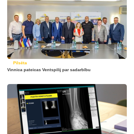
Pilsēta
Vinnica pateicas Ventspilij par sadarbību