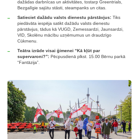
dažādas darbnīcas un aktivitātes, tostarp Greentrials,
Bezgalīgie sajūtu stāsti, steampanks un citas.
Satieciet dažādu valsts dienestu pārstāvjus:
Tiks
piedāvāta iespēja satikt dažādu valsts dienestu
pārstāvjus, tādus kā VUGD, Zemessardzi, Jaunsardzi,
VID, Skolēnu mācību uzņēmumus un draudzīgo
Cūkmenu.
Teātra izrāde visai ģimenei “Kā kļūt par
supervaroni?”:
Pēcpusdienā plkst. 15.00 Bērnu parkā
“Fantāzija”.