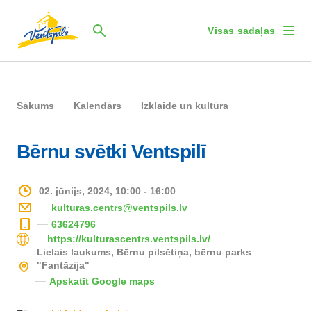
Visas sadaļas
Sākums
Kalendārs
Izklaide un kultūra
Bērnu svētki Ventspilī
02. jūnijs, 2024, 10:00 - 16:00
kulturas.centrs@ventspils.lv
63624796
https://kulturascentrs.ventspils.lv/
Lielais laukums, Bērnu pilsētiņa, bērnu parks
"Fantāzija"
Apskatīt Google maps