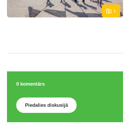
1
0
komentārs
Piedalies diskusijā