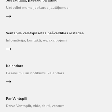
Jūs jautājat, pašvaldība atbild
Uzdodiet mums jebkurus jautājumus.
Ventspils valstspilsētas pašvaldības iestādes
Informācija, kontakti, e-pakalpojumi
Kalendārs
Pasākumu un notikumu kalendārs
Par Ventspili
Dzīve Ventspilī, vide, fakti, vēsture