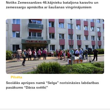
Notiks Zemessardzes 46.kājnieku bataljona karavīru un
zemessargu apmācība ar šaušanas vingrinājumiem
Pilsēta
Sociālās aprūpes namā “Selga” norisināsies labdarības
pasākums “Dārza svētki”