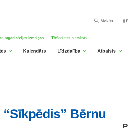
Meklēt
P
es organizācijas izmaiņas
Tiešsaistes pieraksts
tes
Kalendārs
Līdzdalība
Atbalsts
 “Sīkpēdis” Bērnu
P