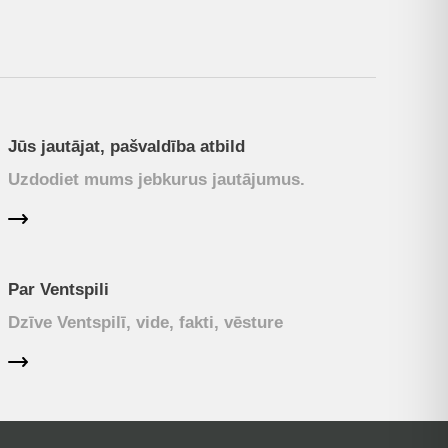
Jūs jautājat, pašvaldība atbild
Uzdodiet mums jebkurus jautājumus.
Par Ventspili
Dzīve Ventspilī, vide, fakti, vēsture