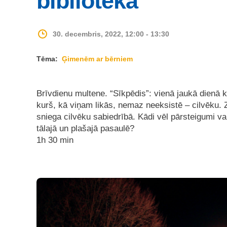
bibliotēkā
30. decembris, 2022, 12:00 - 13:30
Tēma:
Ģimenēm ar bērniem
Brīvdienu multene. “Sīkpēdis”: vienā jaukā dienā k
kurš, kā viņam likās, nemaz neeksistē – cilvēku. 
sniega cilvēku sabiedrībā. Kādi vēl pārsteigumi v
tālajā un plašajā pasaulē?
1h 30 min