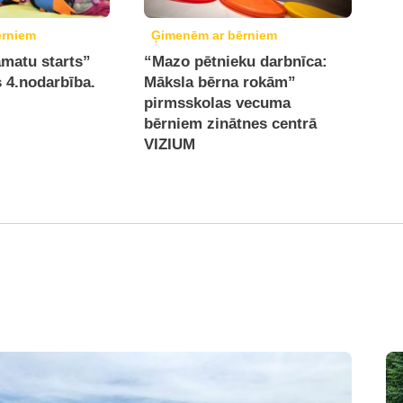
ērniem
Ģimenēm ar bērniem
āmatu starts”
“Mazo pētnieku darbnīca:
 4.nodarbība.
Māksla bērna rokām”
pirmsskolas vecuma
bērniem zinātnes centrā
VIZIUM