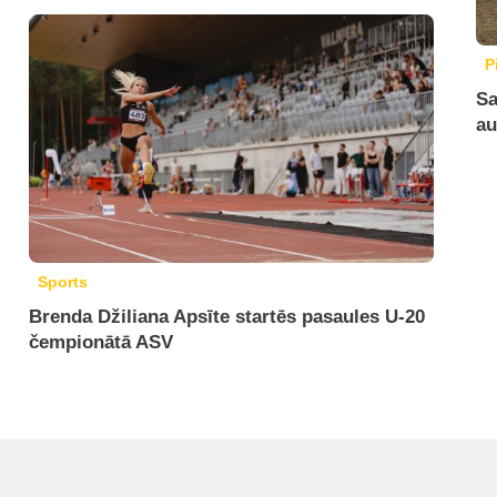
P
Sa
au
Sports
Brenda Džiliana Apsīte startēs pasaules U-20
čempionātā ASV