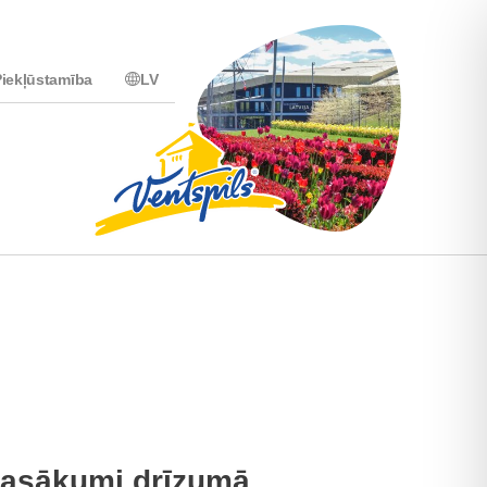
iekļūstamība
LV
asākumi drīzumā