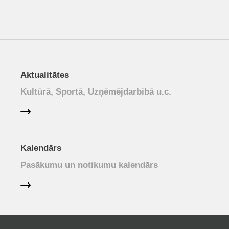
Aktualitātes
Kultūrā, Sportā, Uzņēmējdarbībā u.c.
Kalendārs
Pasākumu un notikumu kalendārs