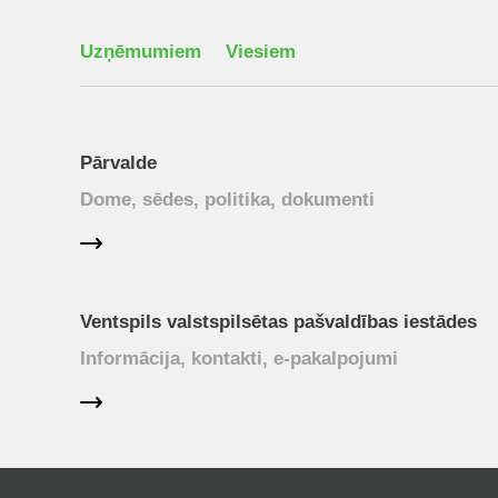
Uzņēmumiem
Viesiem
Pārvalde
Dome, sēdes, politika, dokumenti
Ventspils valstspilsētas pašvaldības iestādes
Informācija, kontakti, e-pakalpojumi