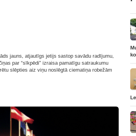
Mu
ko
āds jauns, atjautīgs jetijs sastop savādu radījumu,
Ziņas par “sīkpēdi” izraisa pamatīgu satraukumu
arētu slēpties aiz viņu noslēgtā ciematiņa robežām
Le