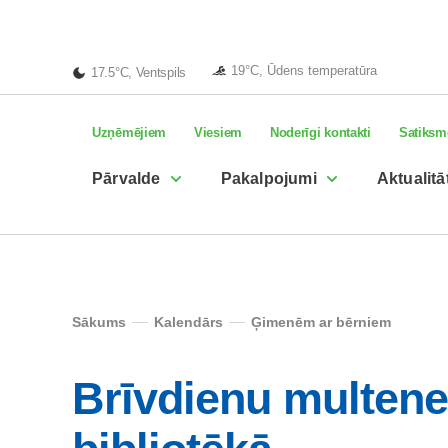
19°C, Ūdens temperatūra
17.5°C, Ventspils
Uzņēmējiem
Viesiem
Noderīgi kontakti
Satiksm
Pārvalde
Pakalpojumi
Aktualitā
Sākums
Kalendārs
Ģimenēm ar bērniem
Brīvdienu multene