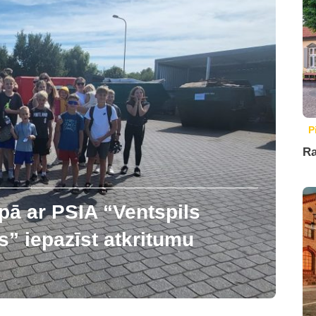
P
Ra
pā ar PSIA “Ventspils
” iepazīst atkritumu