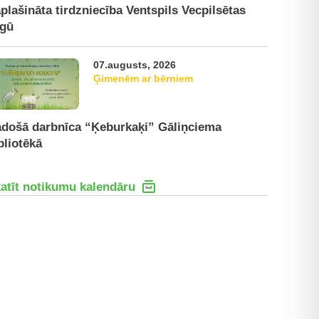
plašināta tirdzniecība Ventspils Vecpilsētas
rgū
07.augusts, 2026
Ģimenēm ar bērniem
došā darbnīca “Ķeburkaķi” Gāliņciema
bliotēkā
atīt notikumu kalendāru