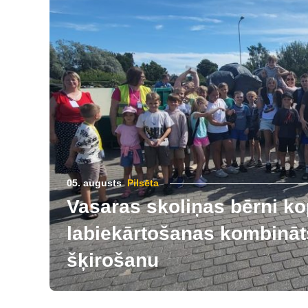
05. augusts
Pilsēta
Vasaras skoliņas bērni ko
labiekārtošanas kombināts
šķirošanu