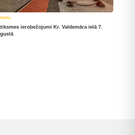
ilsēta
tiksmes ierobežojumi Kr. Valdemāra ielā 7.
gustā