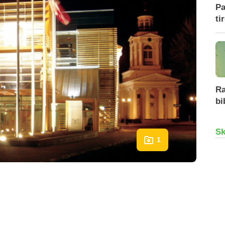
Pa
ti
Ra
bi
Sk
1