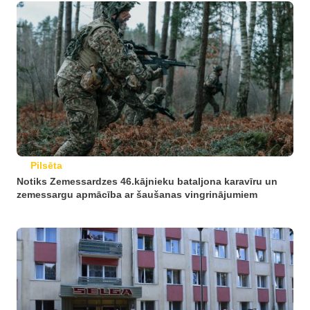
Pilsēta
Notiks Zemessardzes 46.kājnieku bataljona karavīru un
zemessargu apmācība ar šaušanas vingrinājumiem