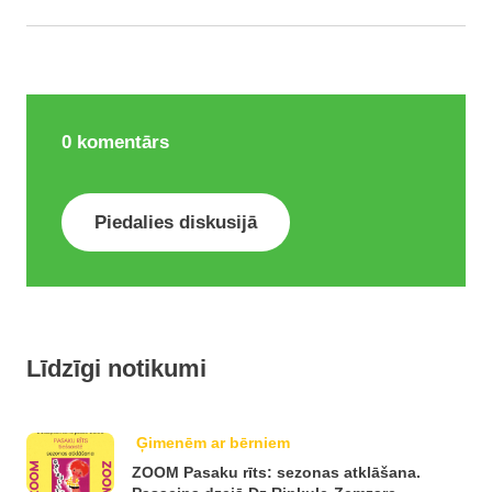
0
komentārs
Piedalies diskusijā
Līdzīgi notikumi
Ģimenēm ar bērniem
ZOOM Pasaku rīts: sezonas atklāšana.