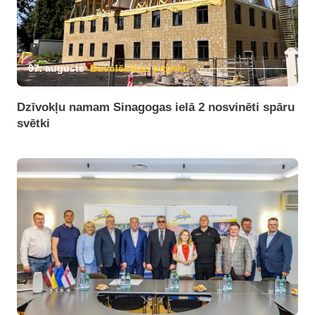
07. augusts
Būvniecības projekti
Dzīvokļu namam Sinagogas ielā 2 nosvinēti spāru
svētki