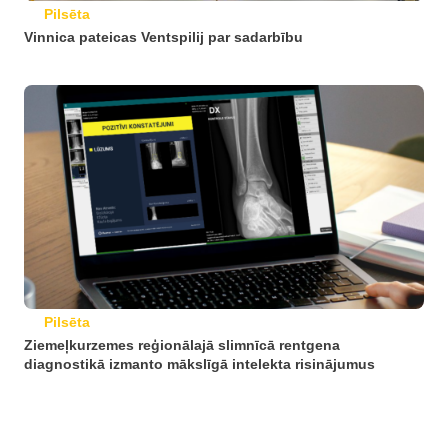
Pilsēta
Vinnica pateicas Ventspilij par sadarbību
Pilsēta
Ziemeļkurzemes reģionālajā slimnīcā rentgena
diagnostikā izmanto mākslīgā intelekta risinājumus