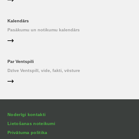
Kalendārs
Pasākumu un notikumu kalendārs
Par Ventspili
Dzīve Ventspilī, vide, fakti, vēsture
Noderīgi kontakti
Lietošanas noteikumi
Privātuma politika