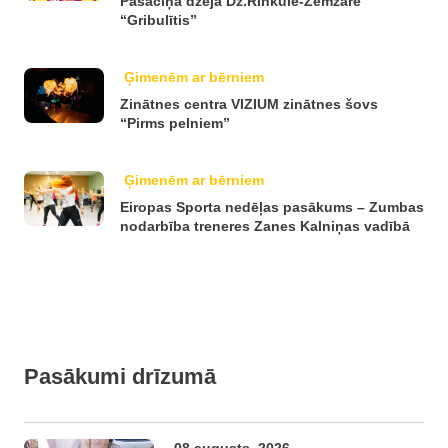
Pasaciņa dzejā Dz.Rinkule-Zemzare
“Gribulītis”
Ģimenēm ar bērniem
Zinātnes centra VIZIUM zinātnes šovs
“Pirms pelniem”
Ģimenēm ar bērniem
Eiropas Sporta nedēļas pasākums – Zumbas
nodarbība treneres Zanes Kalniņas vadībā
Pasākumi drīzumā