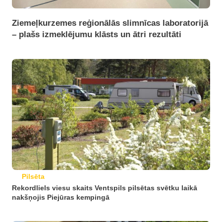
Ziemeļkurzemes reģionālās slimnīcas laboratorijā
– plašs izmeklējumu klāsts un ātri rezultāti
Pilsēta
Rekordliels viesu skaits Ventspils pilsētas svētku laikā
nakšņojis Piejūras kempingā