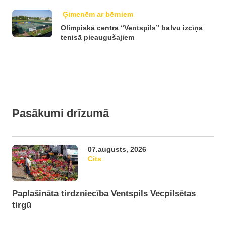
Ģimenēm ar bērniem
Olimpiskā centra “Ventspils” balvu izcīņa
tenisā pieaugušajiem
Pasākumi drīzumā
07.augusts, 2026
Cits
Paplašināta tirdzniecība Ventspils Vecpilsētas
tirgū