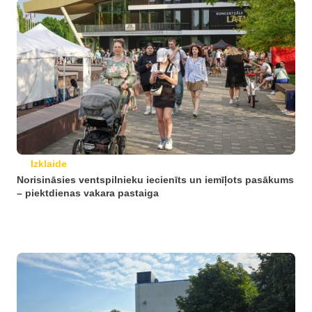
Izklaide
Norisināsies ventspilnieku iecienīts un iemīļots pasākums
– piektdienas vakara pastaiga