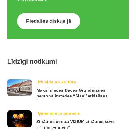
Piedalies diskusijā
Līdzīgi notikumi
Izklaide un kultūra
Mākslinieces Daces Grundmanes
personālizstādes “Slāņi”atklāšana
Ģimenēm ar bērniem
Zinātnes centra VIZIUM zinātnes šovs
“Pirms pelniem”