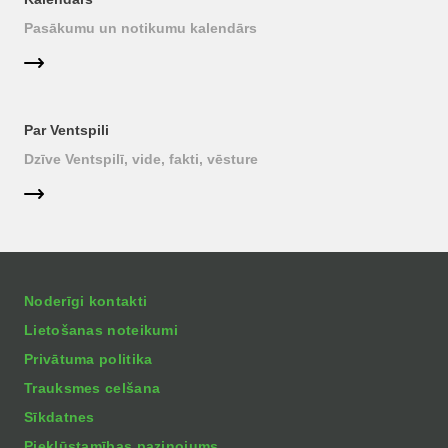
Pasākumu un notikumu kalendārs
Par Ventspili
Dzīve Ventspilī, vide, fakti, vēsture
Noderīgi kontakti
Lietošanas noteikumi
Privātuma politika
Trauksmes celšana
Sīkdatnes
Piekļūstamības paziņojums