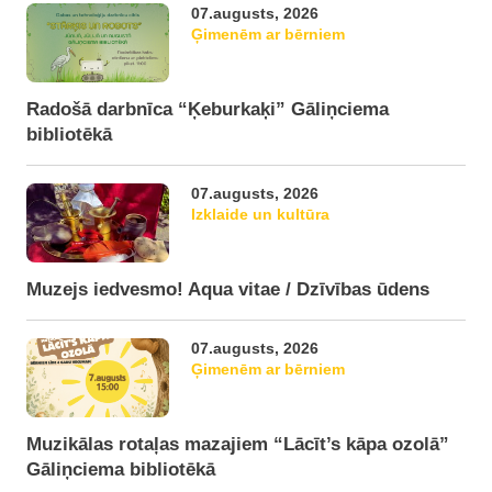
07.augusts, 2026
Ģimenēm ar bērniem
Radošā darbnīca “Ķeburkaķi” Gāliņciema
bibliotēkā
07.augusts, 2026
Izklaide un kultūra
Muzejs iedvesmo! Aqua vitae / Dzīvības ūdens
07.augusts, 2026
Ģimenēm ar bērniem
Muzikālas rotaļas mazajiem “Lācīt’s kāpa ozolā”
Gāliņciema bibliotēkā