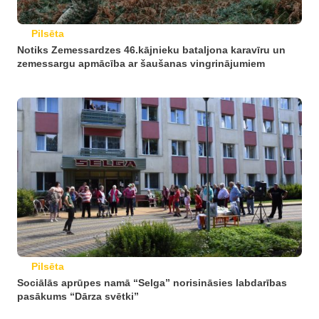
Pilsēta
Notiks Zemessardzes 46.kājnieku bataljona karavīru un
zemessargu apmācība ar šaušanas vingrinājumiem
Pilsēta
Sociālās aprūpes namā “Selga” norisināsies labdarības
pasākums “Dārza svētki”