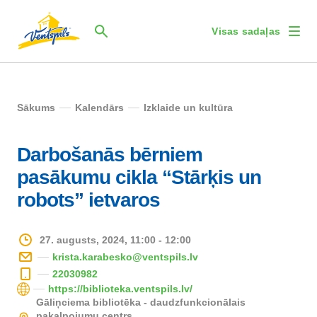
Visas sadaļas
Sākums
Kalendārs
Izklaide un kultūra
Darbošanās bērniem
pasākumu cikla “Stārķis un
robots” ietvaros
27. augusts, 2024, 11:00 - 12:00
krista.karabesko@ventspils.lv
22030982
https://biblioteka.ventspils.lv/
Gāliņciema bibliotēka - daudzfunkcionālais
pakalpojumu centrs