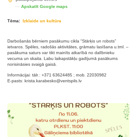
Apskatīt Google maps
Tēma:
Izklaide un kultūra
Darbošanās bērniem pasākumu cikla “Stārķis un robots”
ietvaros. Spēles, radošās aktivitātes, grāmatu lasīšana u.tml. –
pasākuma saturs var tikt mainīts atkarībā no dalībnieku
vecuma un skaita. Labu laikapstākļu gadījumā pasākums
norisināsies svaigā gaisā.
Informācijai: tālr.: +371 63624485 ; mob. 22030982
E-pasts:
krista.karabesko@ventspils.lv