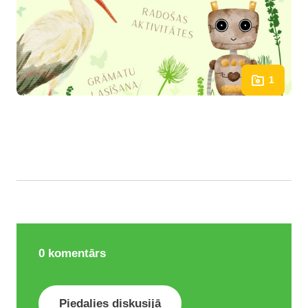
1
0
komentārs
Piedalies diskusijā