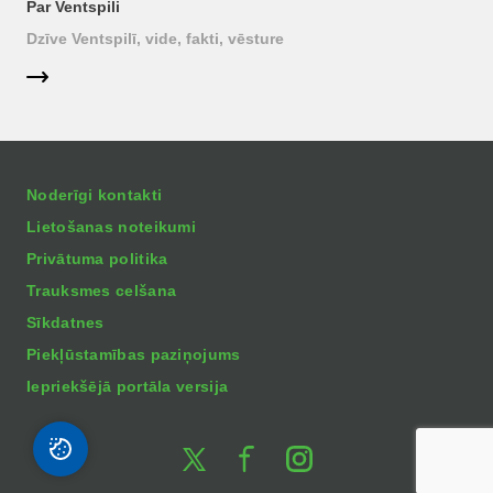
Par Ventspili
Dzīve Ventspilī, vide, fakti, vēsture
Noderīgi kontakti
Lietošanas noteikumi
Privātuma politika
Trauksmes celšana
Sīkdatnes
Piekļūstamības paziņojums
Iepriekšējā portāla versija