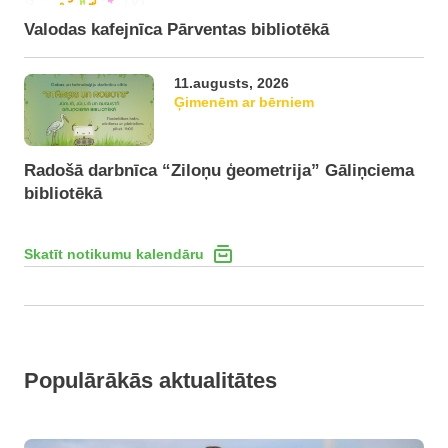
Valodas kafejnīca Pārventas bibliotēkā
11.augusts, 2026
Ģimenēm ar bērniem
Radošā darbnīca “Ziloņu ģeometrija” Gāliņciema
bibliotēkā
Skatīt notikumu kalendāru
Populārākās aktualitātes