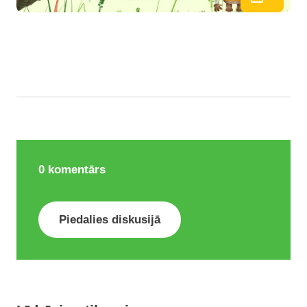
0
komentārs
Piedalies diskusijā