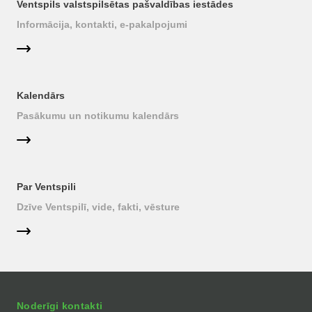
Ventspils valstspilsētas pašvaldības iestādes
Informācija, kontakti, e-pakalpojumi
Kalendārs
Pasākumu un notikumu kalendārs
Par Ventspili
Dzīve Ventspilī, vide, fakti, vēsture
Noderīgi kontakti