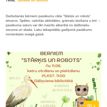
Tēma:
Izklaide un kultūra
Darbošanās bērniem pasākumu cikla “Stārķis un robots”
ietvaros. Spēles, radošās aktivitātes, grāmatu lasīšana u.tml. –
pasākuma saturs var tikt mainīts atkarībā no dalībnieku
vecuma un skaita. Labu laikapstākļu gadījumā pasākums
norisināsies svaigā gaisā.
1