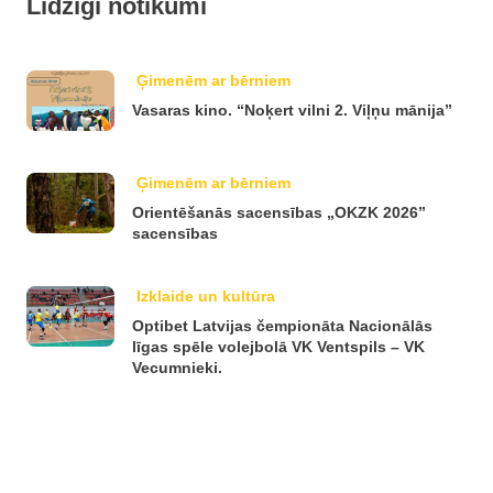
Līdzīgi notikumi
Ģimenēm ar bērniem
Vasaras kino. “Noķert vilni 2. Viļņu mānija”
Ģimenēm ar bērniem
Orientēšanās sacensības „OKZK 2026”
sacensības
Izklaide un kultūra
Optibet Latvijas čempionāta Nacionālās
līgas spēle volejbolā VK Ventspils – VK
Vecumnieki.