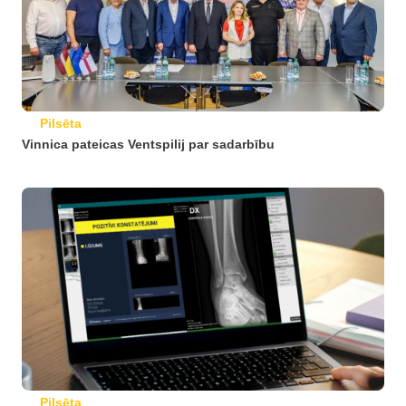
Pilsēta
Vinnica pateicas Ventspilij par sadarbību
Pilsēta