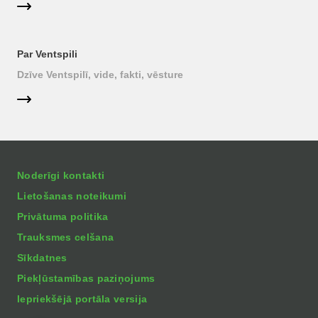
Par Ventspili
Dzīve Ventspilī, vide, fakti, vēsture
Noderīgi kontakti
Lietošanas noteikumi
Privātuma politika
Trauksmes celšana
Sīkdatnes
Piekļūstamības paziņojums
Iepriekšējā portāla versija