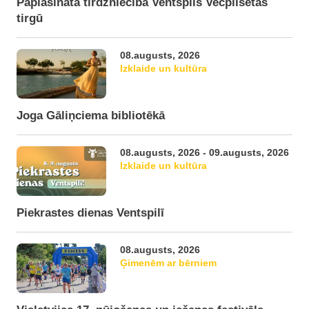
Paplašināta tirdzniecība Ventspils Vecpilsētas
tirgū
08.augusts, 2026
Izklaide un kultūra
Joga Gāliņciema bibliotēkā
08.augusts, 2026 - 09.augusts, 2026
Izklaide un kultūra
Piekrastes dienas Ventspilī
08.augusts, 2026
Ģimenēm ar bērniem