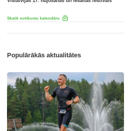
Vislatvijas 17. nūjošanas un iešanas festivāls
Skatīt notikumu kalendāru
Populārākās aktualitātes