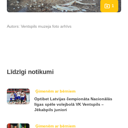
1
Autors:
Ventspils muzeja foto arhīvs
Līdzīgi notikumi
Ģimenēm ar bērniem
Optibet Latvijas čempionāta Nacionālās
līgas spēle volejbolā VK Ventspils –
Jēkabpils juniori
Ģimenēm ar bērniem