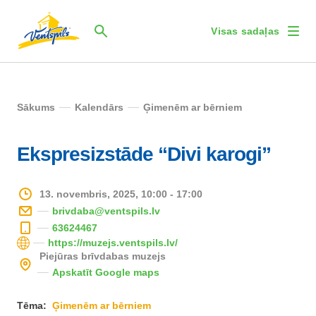
Visas sadaļas
Sākums
Kalendārs
Ģimenēm ar bērniem
Ekspresizstāde “Divi karogi”
13. novembris, 2025, 10:00 - 17:00
brivdaba@ventspils.lv
63624467
https://muzejs.ventspils.lv/
Piejūras brīvdabas muzejs
Apskatīt Google maps
Tēma:
Ģimenēm ar bērniem